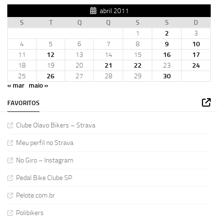
abril 2011
S
T
Q
Q
S
S
D
1
2
3
4
5
6
7
8
9
10
11
12
13
14
15
16
17
18
19
20
21
22
23
24
25
26
27
28
29
30
« mar
maio »
FAVORITOS
Clube Olavo Bikers – Strava
Meu perfil no Strava
No Giro – Instagram
Pedal Bike Clube SP
Pelote.com.br
Polibikers