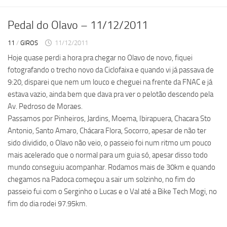
Pedal do Olavo – 11/12/2011
11
/
GIROS
11/12/2011
Hoje quase perdi a hora pra chegar no Olavo de novo, fiquei
fotografando o trecho novo da Ciclofaixa e quando vi já passava de
9:20, disparei que nem um louco e cheguei na frente da FNAC e já
estava vazio, ainda bem que dava pra ver o pelotão descendo pela
Av. Pedroso de Moraes.
Passamos por Pinheiros, Jardins, Moema, Ibirapuera, Chacara Sto
Antonio, Santo Amaro, Chácara Flora, Socorro, apesar de não ter
sido dividido, o Olavo não veio, o passeio foi num ritmo um pouco
mais acelerado que o normal para um guia só, apesar disso todo
mundo conseguiu acompanhar. Rodamos mais de 30km e quando
chegamos na Padoca começou a sair um solzinho, no fim do
passeio fui com o Serginho o Lucas e o Val até a Bike Tech Mogi, no
fim do dia rodei 97.95km.