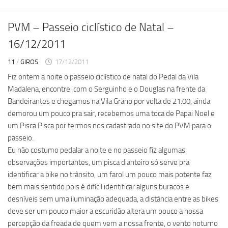
PVM – Passeio ciclístico de Natal –
16/12/2011
11
/
GIROS
17/12/2011
Fiz ontem a noite o passeio ciclístico de natal do Pedal da Vila
Madalena, encontrei com o Serguinho e o Douglas na frente da
Bandeirantes e chegamos na Vila Grano por volta de 21:00, ainda
demorou um pouco pra sair, recebemos uma toca de Papai Noel e
um Pisca Pisca por termos nos cadastrado no site do PVM para o
passeio.
Eu não costumo pedalar a noite e no passeio fiz algumas
observações importantes, um pisca dianteiro só serve pra
identificar a bike no trânsito, um farol um pouco mais potente faz
bem mais sentido pois é difícil identificar alguns buracos e
desníveis sem uma iluminação adequada, a distância entre as bikes
deve ser um pouco maior a escuridão altera um pouco a nossa
percepção da freada de quem vem a nossa frente, o vento noturno