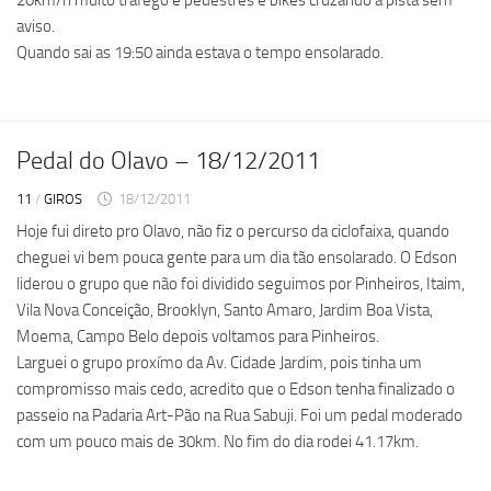
20km/h muito tráfego e pedestres e bikes cruzando a pista sem
aviso.
Quando sai as 19:50 ainda estava o tempo ensolarado.
Pedal do Olavo – 18/12/2011
11
/
GIROS
18/12/2011
Hoje fui direto pro Olavo, não fiz o percurso da ciclofaixa, quando
cheguei vi bem pouca gente para um dia tão ensolarado. O Edson
liderou o grupo que não foi dividido seguimos por Pinheiros, Itaim,
Vila Nova Conceição, Brooklyn, Santo Amaro, Jardim Boa Vista,
Moema, Campo Belo depois voltamos para Pinheiros.
Larguei o grupo proxímo da Av. Cidade Jardim, pois tinha um
compromisso mais cedo, acredito que o Edson tenha finalizado o
passeio na Padaria Art-Pão na Rua Sabuji. Foi um pedal moderado
com um pouco mais de 30km. No fim do dia rodei 41.17km.