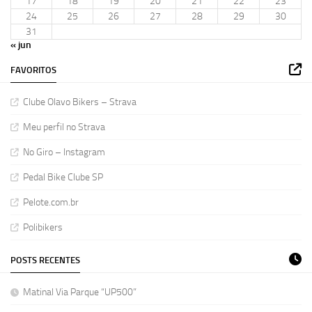
17
18
19
20
21
22
23
24
25
26
27
28
29
30
31
« jun
FAVORITOS
Clube Olavo Bikers – Strava
Meu perfil no Strava
No Giro – Instagram
Pedal Bike Clube SP
Pelote.com.br
Polibikers
POSTS RECENTES
Matinal Via Parque “UP500”