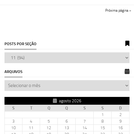
Próxima página »
POSTS POR SEÇÃO
ARQUIVOS
agosto 2026
S
T
Q
Q
S
S
D
1
2
3
4
5
6
7
8
9
10
11
12
13
14
15
16