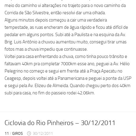
meio do caminho vi alterações no trajeto para o novo caminho da
Corrida de São Silvestre, então resolvi dar uma olhada.
Alguns minutos depois começou a cair uma verdadeira
tempestade, as ruas encheram de água rápido e ficou até difícil de
pedalar em alguns pontos. Subi até a Paulista e na esquina da Av.
Brig. Luis Antônio a chuvou aumentou muito, consegui tirar umas
fotos mas a chuva impediu que continuasse.
Voltei para casa enfrentando a chuva, como tinha pouco trânsito e
faltavam 40km pra completar 7000km esse ano, peguei a Av. Hélio
Pelegrino no começo e segui em frente até a Praça Apecatu no
Ceagesp, depois voltei até a Panamericana e peguei a ponte da USP
e segui pela Av. Elizeu de Almeida. Quando chegou perto dos 40km
subi para casa, no fim do passeio rodei 42.06km.
Ciclovia do Rio Pinheiros – 30/12/2011
11
/
GIROS
30/12/2011