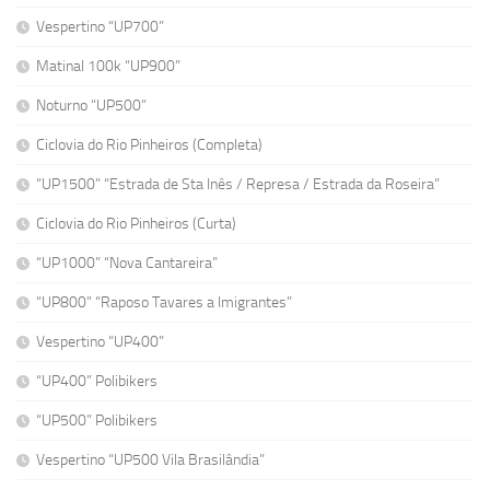
Vespertino “UP700”
Matinal 100k “UP900”
Noturno “UP500”
Ciclovia do Rio Pinheiros (Completa)
“UP1500” “Estrada de Sta Inês / Represa / Estrada da Roseira”
Ciclovia do Rio Pinheiros (Curta)
“UP1000” “Nova Cantareira”
“UP800” “Raposo Tavares a Imigrantes”
Vespertino “UP400”
“UP400” Polibikers
“UP500” Polibikers
Vespertino “UP500 Vila Brasilândia”