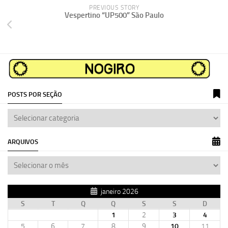
PREVIOUS STORY
Vespertino “UP500” São Paulo
POSTS POR SEÇÃO
ARQUIVOS
janeiro 2026
S
T
Q
Q
S
S
D
1
2
3
4
5
6
7
8
9
10
11