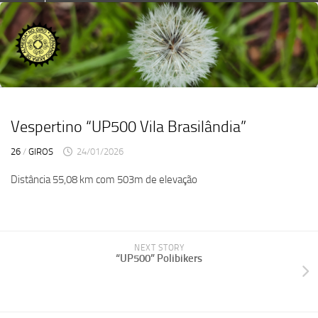
Skip
to
content
Vespertino “UP500 Vila Brasilândia”
26
/
GIROS
24/01/2026
Distância 55,08 km com 503m de elevação
NEXT STORY
“UP500” Polibikers