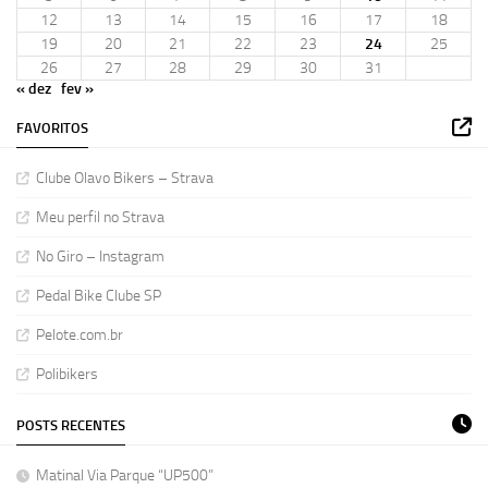
12
13
14
15
16
17
18
19
20
21
22
23
24
25
26
27
28
29
30
31
« dez
fev »
FAVORITOS
Clube Olavo Bikers – Strava
Meu perfil no Strava
No Giro – Instagram
Pedal Bike Clube SP
Pelote.com.br
Polibikers
POSTS RECENTES
Matinal Via Parque “UP500”