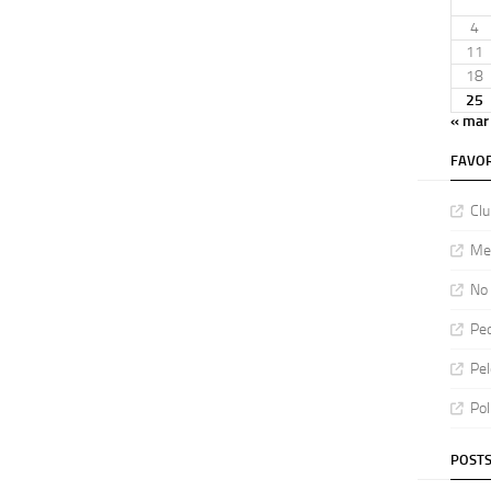
4
11
18
25
« mar
FAVOR
Clu
Meu
No 
Ped
Pel
Pol
POSTS