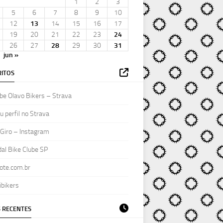
1
2
3
5
6
7
8
9
10
12
13
14
15
16
17
19
20
21
22
23
24
26
27
28
29
30
31
jun »
ITOS
be Olavo Bikers – Strava
 perfil no Strava
Giro – Instagram
al Bike Clube SP
ote.com.br
ibikers
 RECENTES