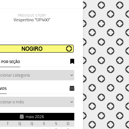
PREVIOUS STORY
Vespertino “UP400”
 POR SEÇÃO
IVOS
maio 2026
T
Q
Q
S
S
D