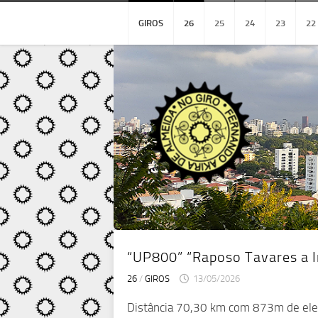
Skip
to
GIROS
26
25
24
23
22
content
“UP800” “Raposo Tavares a 
26
/
GIROS
13/05/2026
Distância 70,30 km com 873m de el