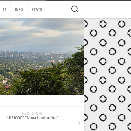
11
INFO
STATS
NEXT STORY
“UP1000” “Nova Cantareira”