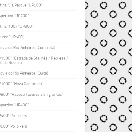
inal Via Parque “UP500”
spertino “UP700”
tinal 100k “UP900”
turno “UP500”
lovia do Rio Pinheiros (Completa)
1500” “Estrada de Sta Inês / Represa /
a da Roseira”
lovia do Rio Pinheiros (Curta)
P1000” “Nova Cantareira”
P800” “Raposo Tavares a Imigrantes”
spertino “UP400”
400” Polibikers
500” Polibikers