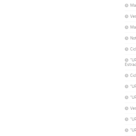
Mat
Ve
Ma
No
Cic
“UP
Estrad
Cic
“U
“U
Ve
“UP
“UP