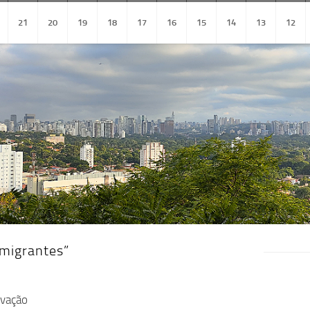
21
20
19
18
17
16
15
14
13
12
Imigrantes”
evação