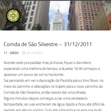
Skip
to
content
Corrida de São Silvestre – 31/12/2011
11
/
GIROS
31/12/2011
Acordei cedo pra pedalar mas já chovia, fiquei o dia inteiro
esperando uma melhora do tempo, e lá pelas 16:30 começou a
aparecer um pouco de sol no horizonte.
Sai pensando em ver a decoração da Paulista para o Ano Novo, no
meio do caminho vi alterações no trajeto para o novo caminho da
Corrida de São Silvestre, então resolvi dar uma olhada.
Alguns minutos depois começou a cair uma verdadeira
tempestade, as ruas encheram de água rápido e ficou até difícil de
pedalar em alguns pontos. Subi até a Paulista e na esquina da Av.