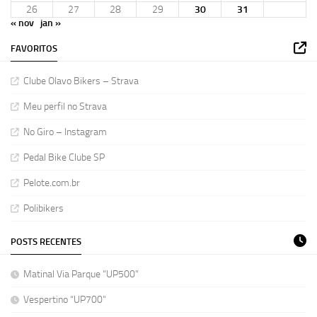
26
27
28
29
30
31
« nov
jan »
FAVORITOS
Clube Olavo Bikers – Strava
Meu perfil no Strava
No Giro – Instagram
Pedal Bike Clube SP
Pelote.com.br
Polibikers
POSTS RECENTES
Matinal Via Parque “UP500”
Vespertino “UP700”