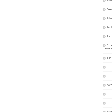
Mat
Ve
Ma
No
Cic
“UP
Estrad
Cic
“U
“U
Ve
“UP
“UP