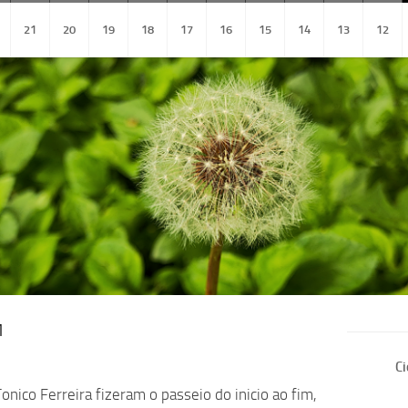
21
20
19
18
17
16
15
14
13
12
1
Ci
Tonico Ferreira fizeram o passeio do inicio ao fim,