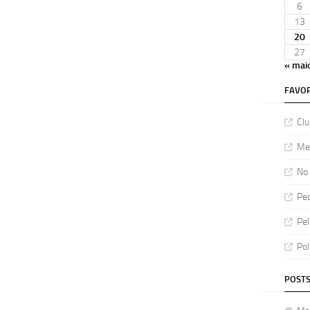
6
13
20
27
« mai
FAVOR
Clu
Meu
No 
Ped
Pel
Pol
POSTS