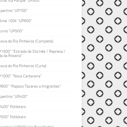
inal Via Parque “UP500”
spertino “UP700”
tinal 100k “UP900”
turno “UP500”
lovia do Rio Pinheiros (Completa)
1500” “Estrada de Sta Inês / Represa /
a da Roseira”
lovia do Rio Pinheiros (Curta)
P1000” “Nova Cantareira”
P800” “Raposo Tavares a Imigrantes”
spertino “UP400”
400” Polibikers
500” Polibikers