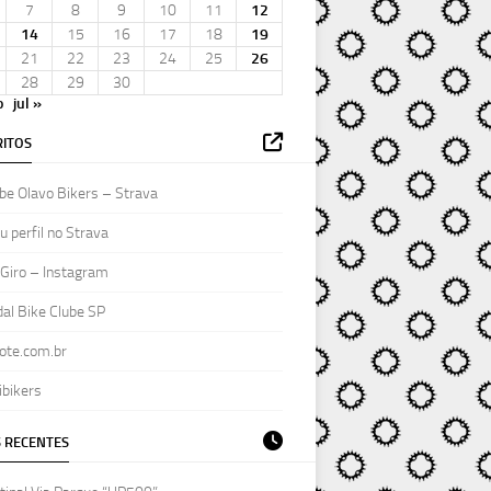
7
8
9
10
11
12
14
15
16
17
18
19
21
22
23
24
25
26
28
29
30
o
jul »
ITOS
be Olavo Bikers – Strava
 perfil no Strava
Giro – Instagram
al Bike Clube SP
ote.com.br
ibikers
 RECENTES