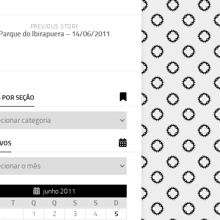
PREVIOUS STORY
Parque do Ibirapuera – 14/06/2011
 POR SEÇÃO
IVOS
junho 2011
T
Q
Q
S
S
D
1
2
3
4
5