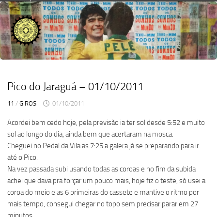
Skip
to
content
Pico do Jaraguá – 01/10/2011
11
/
GIROS
01/10/2011
Acordei bem cedo hoje, pela previsão ia ter sol desde 5:52 e muito
sol ao longo do dia, ainda bem que acertaram na mosca.
Cheguei no Pedal da Vila as 7:25 a galera já se preparando para ir
até o Pico.
Na vez passada subi usando todas as coroas e no fim da subida
achei que dava pra forçar um pouco mais, hoje fiz o teste, só usei a
coroa do meio e as 6 primeiras do cassete e mantive o ritmo por
mais tempo, consegui chegar no topo sem precisar parar em 27
minutos.