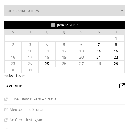
janeiro 2012
S
T
Q
Q
S
S
D
1
2
3
4
5
6
7
8
9
10
11
12
13
14
15
16
17
18
19
20
21
22
23
24
25
26
27
28
29
30
31
« dez
fev »
FAVORITOS
Clube Olavo Bikers – Strava
Meu perfil no Strava
No Giro – Instagram