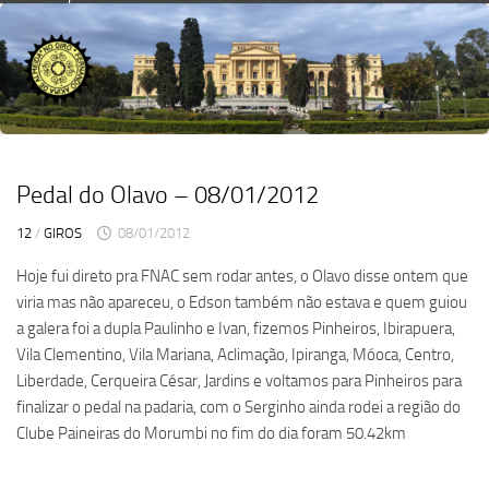
Skip
to
content
Pedal do Olavo – 08/01/2012
12
/
GIROS
08/01/2012
Hoje fui direto pra FNAC sem rodar antes, o Olavo disse ontem que
viria mas não apareceu, o Edson também não estava e quem guiou
a galera foi a dupla Paulinho e Ivan, fizemos Pinheiros, Ibirapuera,
Vila Clementino, Vila Mariana, Aclimação, Ipiranga, Móoca, Centro,
Liberdade, Cerqueira César, Jardins e voltamos para Pinheiros para
finalizar o pedal na padaria, com o Serginho ainda rodei a região do
Clube Paineiras do Morumbi no fim do dia foram 50.42km