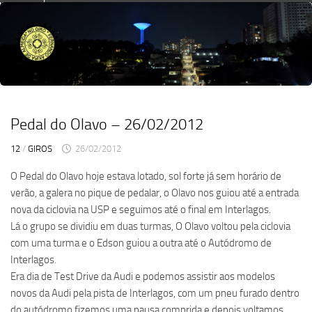
Skip
to
content
Pedal do Olavo – 26/02/2012
12
/
GIROS
26/02/2012
O Pedal do Olavo hoje estava lotado, sol forte já sem horário de
verão, a galera no pique de pedalar, o Olavo nos guiou até a entrada
nova da ciclovia na USP e seguimos até o final em Interlagos.
Lá o grupo se dividiu em duas turmas, O Olavo voltou pela ciclovia
com uma turma e o Edson guiou a outra até o Autódromo de
Interlagos.
Era dia de Test Drive da Audi e podemos assistir aos modelos
novos da Audi pela pista de Interlagos, com um pneu furado dentro
do autódromo fizemos uma pausa comprida e depois voltamos