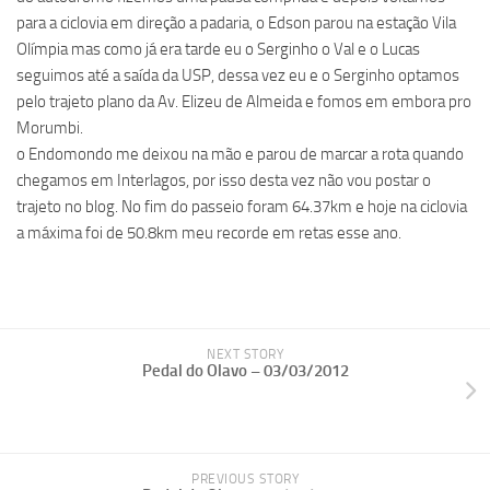
para a ciclovia em direção a padaria, o Edson parou na estação Vila
Olímpia mas como já era tarde eu o Serginho o Val e o Lucas
seguimos até a saída da USP, dessa vez eu e o Serginho optamos
pelo trajeto plano da Av. Elizeu de Almeida e fomos em embora pro
Morumbi.
o Endomondo me deixou na mão e parou de marcar a rota quando
chegamos em Interlagos, por isso desta vez não vou postar o
trajeto no blog. No fim do passeio foram 64.37km e hoje na ciclovia
a máxima foi de 50.8km meu recorde em retas esse ano.
NEXT STORY
Pedal do Olavo – 03/03/2012
PREVIOUS STORY