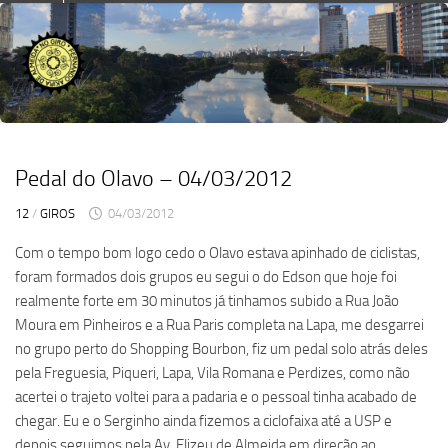
Skip
to
content
Pedal do Olavo – 04/03/2012
12
/
GIROS
04/03/2012
Com o tempo bom logo cedo o Olavo estava apinhado de ciclistas,
foram formados dois grupos eu segui o do Edson que hoje foi
realmente forte em 30 minutos já tinhamos subido a Rua João
Moura em Pinheiros e a Rua Paris completa na Lapa, me desgarrei
no grupo perto do Shopping Bourbon, fiz um pedal solo atrás deles
pela Freguesia, Piqueri, Lapa, Vila Romana e Perdizes, como não
acertei o trajeto voltei para a padaria e o pessoal tinha acabado de
chegar. Eu e o Serginho ainda fizemos a ciclofaixa até a USP e
depois seguimos pela Av. Elizeu de Almeida em direção ao