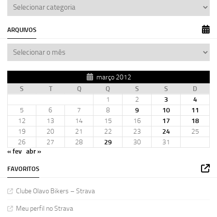
ARQUIVOS
março 2012
S
T
Q
Q
S
S
D
1
2
3
4
5
6
7
8
9
10
11
12
13
14
15
16
17
18
19
20
21
22
23
24
25
26
27
28
29
30
31
« fev
abr »
FAVORITOS
Clube Olavo Bikers – Strava
Meu perfil no Strava