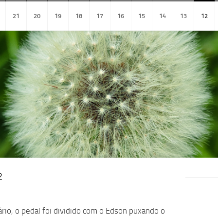
21
20
19
18
17
16
15
14
13
12
2
rio, o pedal foi dividido com o Edson puxando o