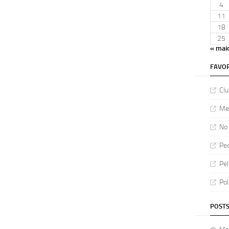
4
11
18
25
« mai
FAVOR
Clu
Meu
No 
Ped
Pel
Pol
POSTS