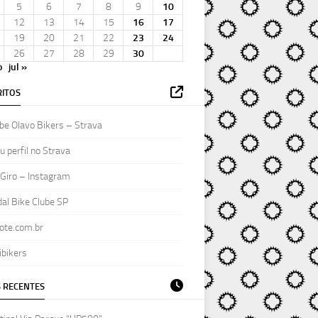
5
6
7
8
9
10
12
13
14
15
16
17
19
20
21
22
23
24
26
27
28
29
30
o
jul »
ITOS
be Olavo Bikers – Strava
 perfil no Strava
Giro – Instagram
al Bike Clube SP
ote.com.br
ibikers
 RECENTES