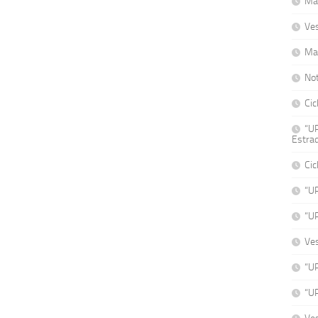
Mat
Ve
Ma
No
Cic
“UP
Estrad
Cic
“U
“U
Ve
“UP
“UP