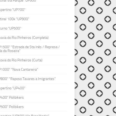
inal Via Parque “UP500”
spertino “UP700”
tinal 100k “UP900”
turno “UP500”
lovia do Rio Pinheiros (Completa)
1500” “Estrada de Sta Inês / Represa /
a da Roseira”
lovia do Rio Pinheiros (Curta)
P1000” “Nova Cantareira”
P800” “Raposo Tavares a Imigrantes”
spertino “UP400”
400” Polibikers
500” Polibikers