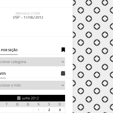
PREVIOUS STORY
USP – 17/06/2012
 POR SEÇÃO
IVOS
junho 2012
T
Q
Q
S
S
D
1
2
3