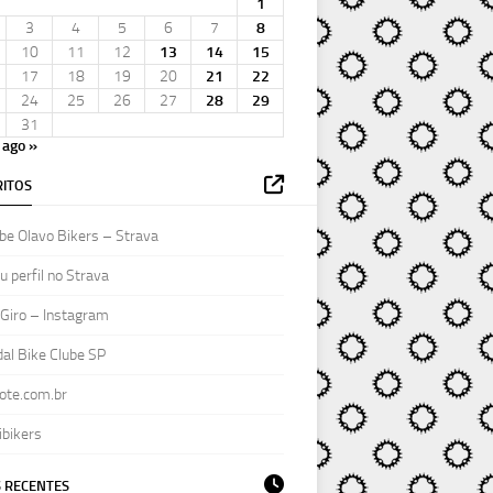
1
3
4
5
6
7
8
10
11
12
13
14
15
17
18
19
20
21
22
24
25
26
27
28
29
31
ago »
ITOS
be Olavo Bikers – Strava
 perfil no Strava
Giro – Instagram
al Bike Clube SP
ote.com.br
ibikers
 RECENTES