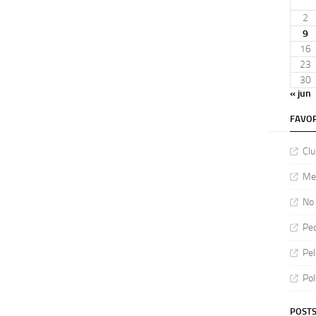
2
9
16
23
30
« jun
FAVOR
Clu
Meu
No 
Ped
Pel
Pol
POSTS