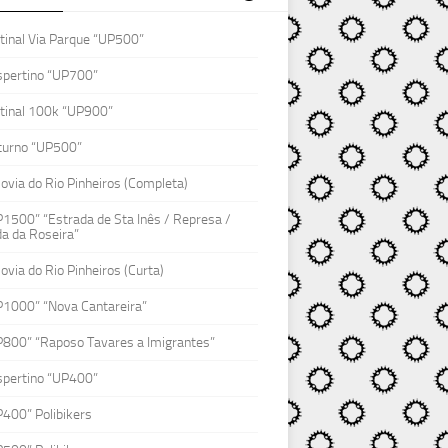
inal Via Parque “UP500”
spertino “UP700”
tinal 100k “UP900”
turno “UP500”
lovia do Rio Pinheiros (Completa)
1500” “Estrada de Sta Inês / Represa /
a da Roseira”
lovia do Rio Pinheiros (Curta)
P1000” “Nova Cantareira”
P800” “Raposo Tavares a Imigrantes”
spertino “UP400”
400” Polibikers