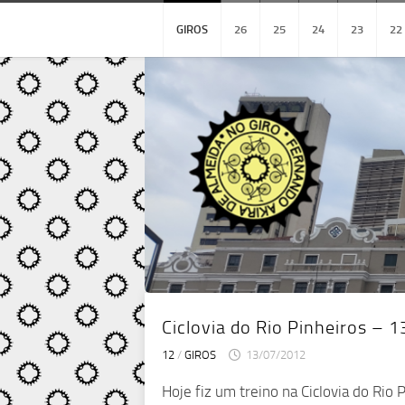
Skip
to
GIROS
26
25
24
23
22
content
Ciclovia do Rio Pinheiros – 
12
/
GIROS
13/07/2012
Hoje fiz um treino na Ciclovia do Ri