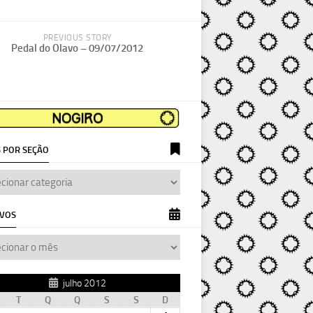
PREVIOUS STORY
Pedal do Olavo – 09/07/2012
 POR SEÇÃO
IVOS
julho 2012
T
Q
Q
S
S
D