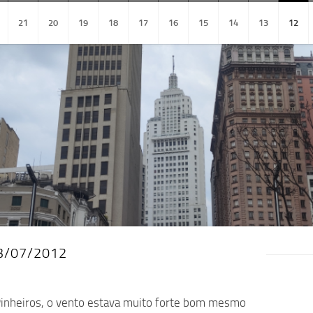
21
20
19
18
17
16
15
14
13
12
13/07/2012
o Pinheiros, o vento estava muito forte bom mesmo