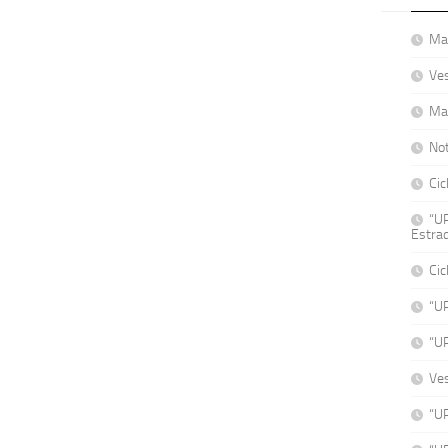
Mat
Ve
Ma
No
Cic
“UP
Estrad
Cic
“U
“U
Ve
“UP