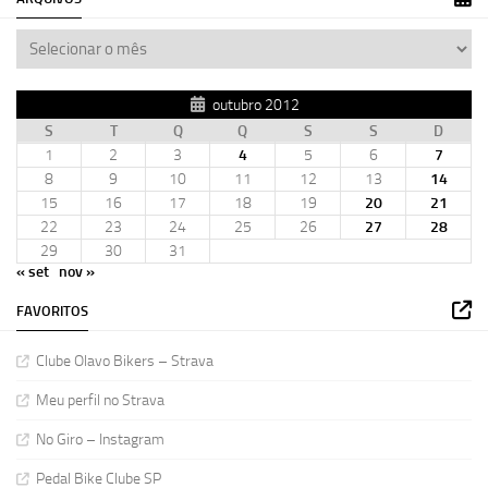
outubro 2012
S
T
Q
Q
S
S
D
1
2
3
4
5
6
7
8
9
10
11
12
13
14
15
16
17
18
19
20
21
22
23
24
25
26
27
28
29
30
31
« set
nov »
FAVORITOS
Clube Olavo Bikers – Strava
Meu perfil no Strava
No Giro – Instagram
Pedal Bike Clube SP