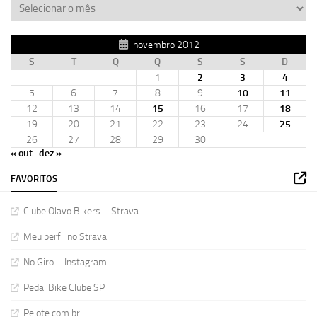
novembro 2012
S
T
Q
Q
S
S
D
1
2
3
4
5
6
7
8
9
10
11
12
13
14
15
16
17
18
19
20
21
22
23
24
25
26
27
28
29
30
« out
dez »
FAVORITOS
Clube Olavo Bikers – Strava
Meu perfil no Strava
No Giro – Instagram
Pedal Bike Clube SP
Pelote.com.br