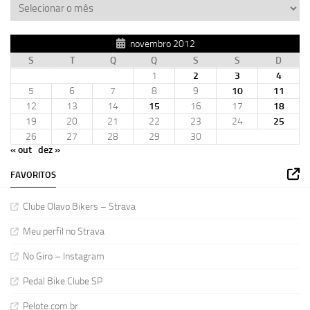
novembro 2012
S
T
Q
Q
S
S
D
1
2
3
4
5
6
7
8
9
10
11
12
13
14
15
16
17
18
19
20
21
22
23
24
25
26
27
28
29
30
« out
dez »
FAVORITOS
Clube Olavo Bikers – Strava
Meu perfil no Strava
No Giro – Instagram
Pedal Bike Clube SP
Pelote.com.br