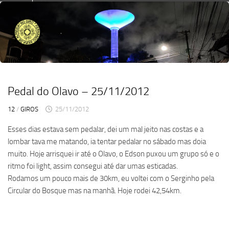
Skip
to
content
Pedal do Olavo – 25/11/2012
12
/
GIROS
25/11/2012
Esses dias estava sem pedalar, dei um mal jeito nas costas e a
lombar tava me matando, ia tentar pedalar no sábado mas doia
muito. Hoje arrisquei ir até o Olavo, o Edson puxou um grupo só e o
ritmo foi light, assim consegui até dar umas esticadas.
Rodamos um pouco mais de 30km, eu voltei com o Serginho pela
Circular do Bosque mas na manhã. Hoje rodei 42,54km.