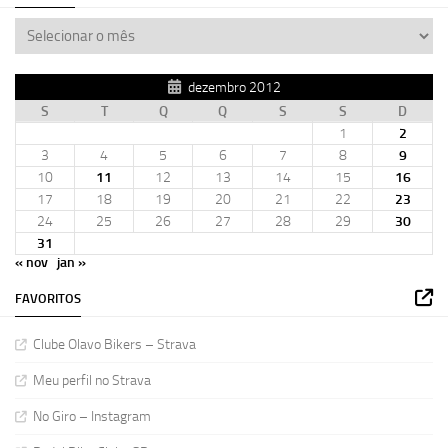
dezembro 2012
S
T
Q
Q
S
S
D
1
2
3
4
5
6
7
8
9
10
11
12
13
14
15
16
17
18
19
20
21
22
23
24
25
26
27
28
29
30
31
« nov
jan »
FAVORITOS
Clube Olavo Bikers – Strava
Meu perfil no Strava
No Giro – Instagram