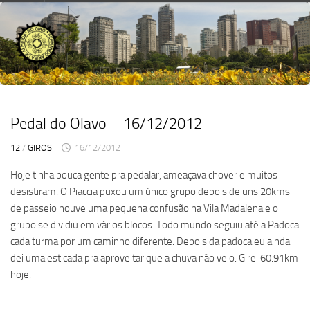
Skip
to
content
Pedal do Olavo – 16/12/2012
12
/
GIROS
16/12/2012
Hoje tinha pouca gente pra pedalar, ameaçava chover e muitos
desistiram. O Piaccia puxou um único grupo depois de uns 20kms
de passeio houve uma pequena confusão na Vila Madalena e o
grupo se dividiu em vários blocos. Todo mundo seguiu até a Padoca
cada turma por um caminho diferente. Depois da padoca eu ainda
dei uma esticada pra aproveitar que a chuva não veio. Girei 60.91km
hoje.