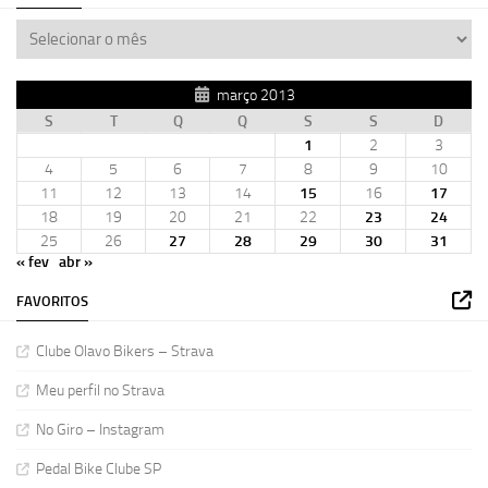
março 2013
S
T
Q
Q
S
S
D
1
2
3
4
5
6
7
8
9
10
11
12
13
14
15
16
17
18
19
20
21
22
23
24
25
26
27
28
29
30
31
« fev
abr »
FAVORITOS
Clube Olavo Bikers – Strava
Meu perfil no Strava
No Giro – Instagram
Pedal Bike Clube SP