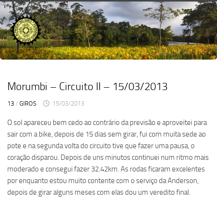
Skip
to
content
Morumbi – Circuito II – 15/03/2013
13
/
GIROS
15/03/2013
O sol apareceu bem cedo ao contrário da previsão e aproveitei para
sair com a bike, depois de 15 dias sem girar, fui com muita sede ao
pote e na segunda volta do circuito tive que fazer uma pausa, o
coração disparou. Depois de uns minutos continuei num ritmo mais
moderado e consegui fazer 32.42km. As rodas ficaram excelentes
por enquanto estou muito contente com o serviço da Anderson,
depois de girar alguns meses com elas dou um veredito final.