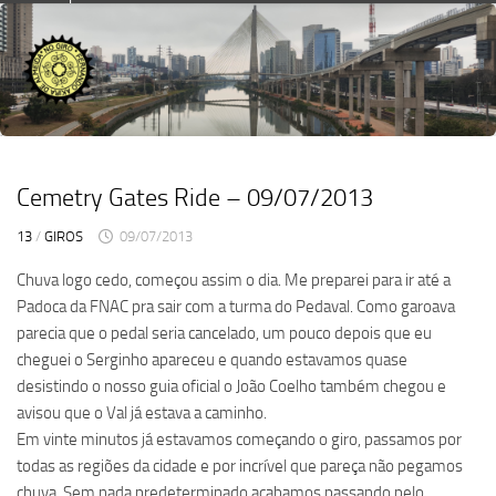
Skip
to
content
Cemetry Gates Ride – 09/07/2013
13
/
GIROS
09/07/2013
Chuva logo cedo, começou assim o dia. Me preparei para ir até a
Padoca da FNAC pra sair com a turma do Pedaval. Como garoava
parecia que o pedal seria cancelado, um pouco depois que eu
cheguei o Serginho apareceu e quando estavamos quase
desistindo o nosso guia oficial o João Coelho também chegou e
avisou que o Val já estava a caminho.
Em vinte minutos já estavamos começando o giro, passamos por
todas as regiões da cidade e por incrível que pareça não pegamos
chuva. Sem nada predeterminado acabamos passando pelo