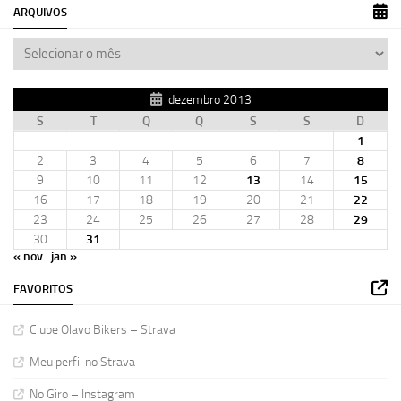
ARQUIVOS
dezembro 2013
S
T
Q
Q
S
S
D
1
2
3
4
5
6
7
8
9
10
11
12
13
14
15
16
17
18
19
20
21
22
23
24
25
26
27
28
29
30
31
« nov
jan »
FAVORITOS
Clube Olavo Bikers – Strava
Meu perfil no Strava
No Giro – Instagram