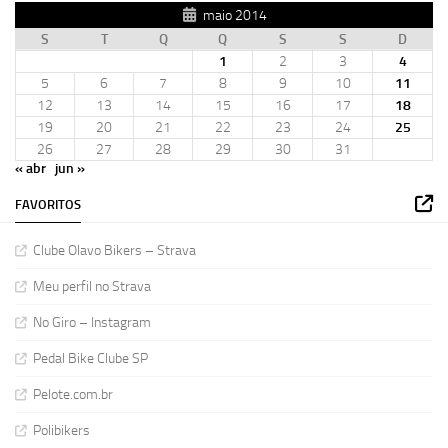
maio 2014
S
T
Q
Q
S
S
D
1
2
3
4
5
6
7
8
9
10
11
12
13
14
15
16
17
18
19
20
21
22
23
24
25
26
27
28
29
30
31
« abr
jun »
FAVORITOS
Clube Olavo Bikers – Strava
Meu perfil no Strava
No Giro – Instagram
Pedal Bike Clube SP
Pelote.com.br
Polibikers