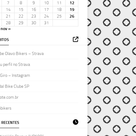
7
8
9
10
11
12
14
15
16
17
18
19
21
22
23
24
25
26
28
29
30
31
nov »
ITOS
be Olavo Bikers – Strava
 perfil no Strava
Giro – Instagram
al Bike Clube SP
ote.com.br
ibikers
 RECENTES