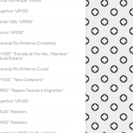
inal Via Parque “UP500”
spertino “UP700”
tinal 100k “UP900”
turno “UP500”
lovia do Rio Pinheiros (Completa)
1500” “Estrada de Sta Inês / Represa /
a da Roseira”
lovia do Rio Pinheiros (Curta)
P1000” “Nova Cantareira”
P800” “Raposo Tavares a Imigrantes”
spertino “UP400”
400” Polibikers
500” Polibikers