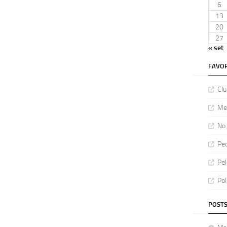
6
13
20
27
« set
FAVOR
Clu
Meu
No 
Ped
Pel
Pol
POSTS