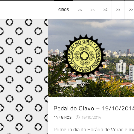
Skip
to
GIROS
26
25
24
23
22
content
Pedal do Olavo – 19/10/201
14
/
GIROS
19/10/2014
Primeiro dia do Horário de Verão e m