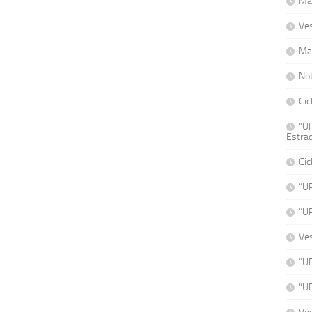
Mat
Ve
Ma
No
Cic
“UP
Estrad
Cic
“U
“U
Ve
“UP
“UP