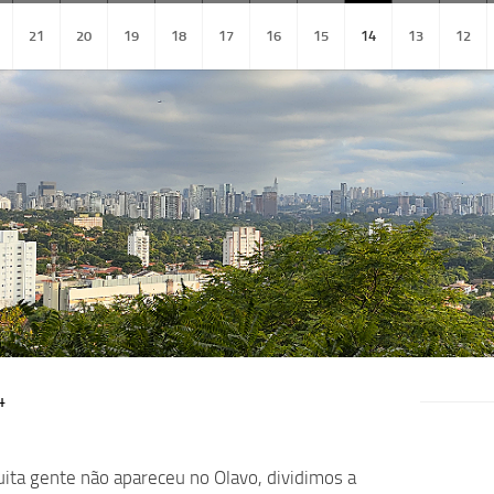
21
20
19
18
17
16
15
14
13
12
4
uita gente não apareceu no Olavo, dividimos a