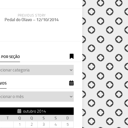
PREVIOUS STORY
Pedal do Olavo – 12/10/2014
 POR SEÇÃO
IVOS
outubro 2014
T
Q
Q
S
S
D
1
2
3
4
5