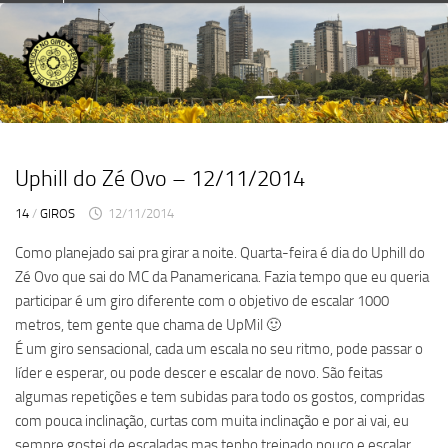
Skip
to
content
Uphill do Zé Ovo – 12/11/2014
14
/
GIROS
12/11/2014
Como planejado sai pra girar a noite. Quarta-feira é dia do Uphill do
Zé Ovo que sai do MC da Panamericana. Fazia tempo que eu queria
participar é um giro diferente com o objetivo de escalar 1000
metros, tem gente que chama de UpMil 🙂
É um giro sensacional, cada um escala no seu ritmo, pode passar o
líder e esperar, ou pode descer e escalar de novo. São feitas
algumas repetições e tem subidas para todo os gostos, compridas
com pouca inclinação, curtas com muita inclinação e por ai vai, eu
sempre gostei de escaladas mas tenho treinado pouco e escalar