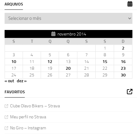
ARQUIVOS
novembro 2014
S
T
Q
Q
S
S
D
1
2
3
4
5
6
7
8
9
10
11
12
13
14
15
16
17
18
19
20
21
22
23
24
25
26
27
28
29
30
« out
dez »
FAVORITOS
Clube Olavo Bikers – Strava
Meu perfil no Strava
No Giro – Instagram