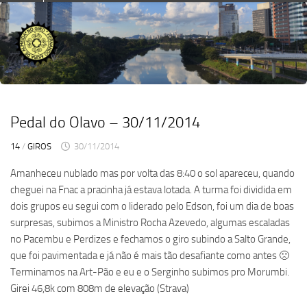
Skip
to
content
Pedal do Olavo – 30/11/2014
14
/
GIROS
30/11/2014
Amanheceu nublado mas por volta das 8:40 o sol apareceu, quando
cheguei na Fnac a pracinha já estava lotada. A turma foi dividida em
dois grupos eu segui com o liderado pelo Edson, foi um dia de boas
surpresas, subimos a Ministro Rocha Azevedo, algumas escaladas
no Pacembu e Perdizes e fechamos o giro subindo a Salto Grande,
que foi pavimentada e já não é mais tão desafiante como antes 🙁
Terminamos na Art-Pão e eu e o Serginho subimos pro Morumbi.
Girei 46,8k com 808m de elevação (Strava)