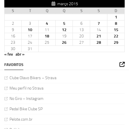
março 2015
S
T
Q
Q
S
S
D
1
2
3
4
5
6
7
8
9
10
11
12
13
14
15
16
17
18
19
20
21
22
23
24
25
26
27
28
29
30
31
« fev
abr »
FAVORITOS
Clube Olavo Bikers – Strava
Meu perfil no Strava
No Giro – Instagram
Pedal Bike Clube SP
Pelote.com.br