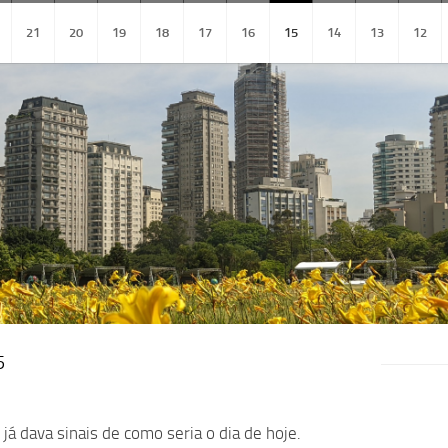
21
20
19
18
17
16
15
14
13
12
5
á dava sinais de como seria o dia de hoje.