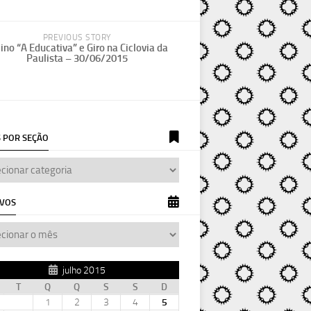
PREVIOUS STORY
ino “A Educativa” e Giro na Ciclovia da
Paulista – 30/06/2015
 POR SEÇÃO
IVOS
julho 2015
T
Q
Q
S
S
D
1
2
3
4
5