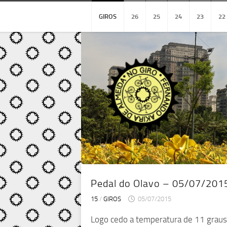
Skip
to
GIROS
26
25
24
23
22
content
Pedal do Olavo – 05/07/201
15
/
GIROS
05/07/2015
Logo cedo a temperatura de 11 graus j