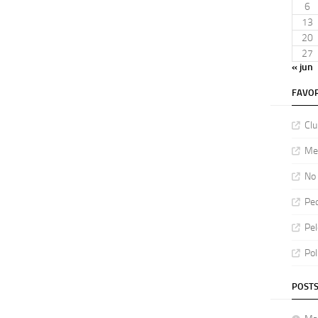
6
13
20
27
« jun
FAVOR
Clu
Meu
No 
Ped
Pel
Pol
POSTS