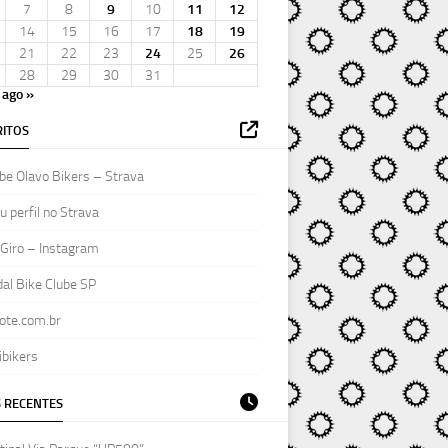
7
8
9
10
11
12
14
15
16
17
18
19
21
22
23
24
25
26
28
29
30
31
ago »
ITOS
be Olavo Bikers – Strava
 perfil no Strava
Giro – Instagram
al Bike Clube SP
ote.com.br
ibikers
 RECENTES