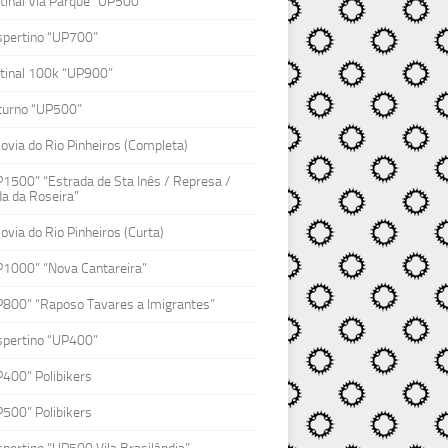
inal Via Parque “UP500”
spertino “UP700”
tinal 100k “UP900”
turno “UP500”
lovia do Rio Pinheiros (Completa)
1500” “Estrada de Sta Inês / Represa /
a da Roseira”
lovia do Rio Pinheiros (Curta)
P1000” “Nova Cantareira”
P800” “Raposo Tavares a Imigrantes”
spertino “UP400”
400” Polibikers
500” Polibikers