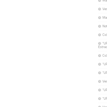
Mat
Ve
Ma
No
Cic
“UP
Estrad
Cic
“U
“U
Ve
“UP
“UP