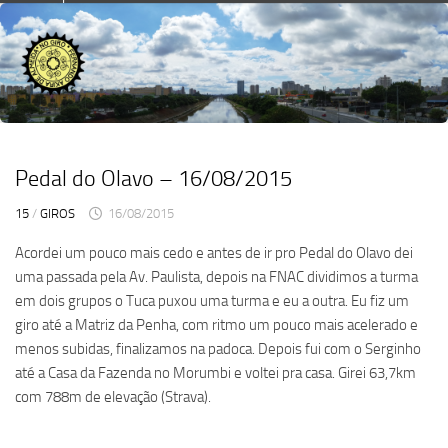
Skip
to
content
Pedal do Olavo – 16/08/2015
15
/
GIROS
16/08/2015
Acordei um pouco mais cedo e antes de ir pro Pedal do Olavo dei
uma passada pela Av. Paulista, depois na FNAC dividimos a turma
em dois grupos o Tuca puxou uma turma e eu a outra. Eu fiz um
giro até a Matriz da Penha, com ritmo um pouco mais acelerado e
menos subidas, finalizamos na padoca. Depois fui com o Serginho
até a Casa da Fazenda no Morumbi e voltei pra casa. Girei 63,7km
com 788m de elevação (Strava).