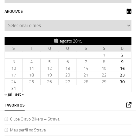
ARQUIVOS
agosto 2015
S
T
Q
Q
S
S
D
1
2
3
4
5
6
7
8
9
10
11
12
13
14
15
16
17
18
19
20
21
22
23
24
25
26
27
28
29
30
31
« jul
set »
FAVORITOS
Clube Olavo Bikers – Strava
Meu perfil no Strava