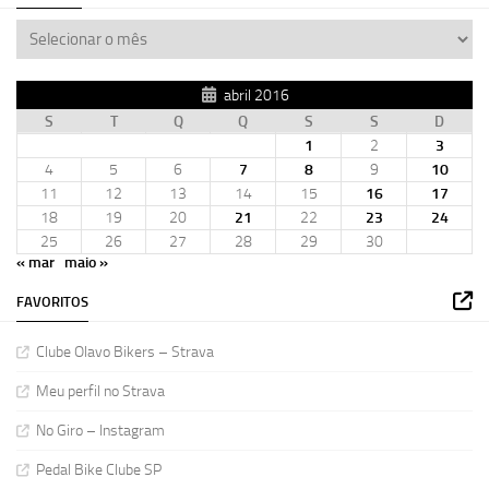
abril 2016
S
T
Q
Q
S
S
D
1
2
3
4
5
6
7
8
9
10
11
12
13
14
15
16
17
18
19
20
21
22
23
24
25
26
27
28
29
30
« mar
maio »
FAVORITOS
Clube Olavo Bikers – Strava
Meu perfil no Strava
No Giro – Instagram
Pedal Bike Clube SP