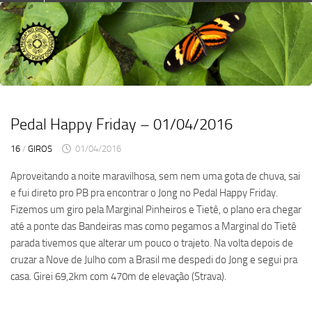
Skip
to
content
Pedal Happy Friday – 01/04/2016
16
/
GIROS
01/04/2016
Aproveitando a noite maravilhosa, sem nem uma gota de chuva, sai
e fui direto pro PB pra encontrar o Jong no Pedal Happy Friday.
Fizemos um giro pela Marginal Pinheiros e Tietê, o plano era chegar
até a ponte das Bandeiras mas como pegamos a Marginal do Tietê
parada tivemos que alterar um pouco o trajeto. Na volta depois de
cruzar a Nove de Julho com a Brasil me despedi do Jong e segui pra
casa. Girei 69,2km com 470m de elevação (Strava).