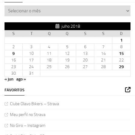
julho 2018
S
T
Q
Q
S
S
D
1
2
3
4
5
6
7
8
9
10
11
12
13
14
15
16
17
18
19
20
21
22
23
24
25
26
27
28
29
30
31
« jun
ago »
FAVORITOS
Clube Olavo Bikers – Strava
Meu perfil no Strava
No Giro – Instagram