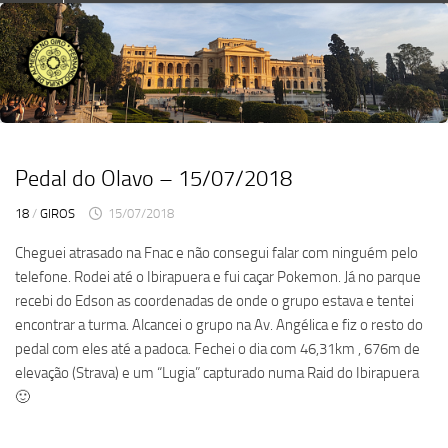
Skip
to
content
Pedal do Olavo – 15/07/2018
18
/
GIROS
15/07/2018
Cheguei atrasado na Fnac e não consegui falar com ninguém pelo
telefone. Rodei até o Ibirapuera e fui caçar Pokemon. Já no parque
recebi do Edson as coordenadas de onde o grupo estava e tentei
encontrar a turma. Alcancei o grupo na Av. Angélica e fiz o resto do
pedal com eles até a padoca. Fechei o dia com 46,31km , 676m de
elevação (Strava) e um “Lugia” capturado numa Raid do Ibirapuera
🙂