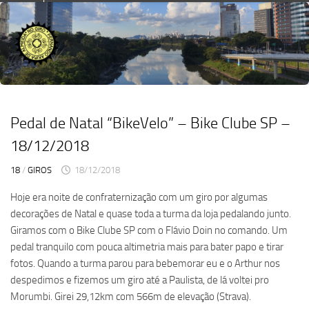
Skip
to
content
Pedal de Natal “BikeVelo” – Bike Clube SP –
18/12/2018
18
/
GIROS
18/12/2018
Hoje era noite de confraternização com um giro por algumas
decorações de Natal e quase toda a turma da loja pedalando junto.
Giramos com o Bike Clube SP com o Flávio Doin no comando. Um
pedal tranquilo com pouca altimetria mais para bater papo e tirar
fotos. Quando a turma parou para bebemorar eu e o Arthur nos
despedimos e fizemos um giro até a Paulista, de lá voltei pro
Morumbi. Girei 29,12km com 566m de elevação (Strava).