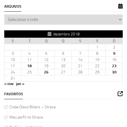
ARQUIVOS
dezembro 2018
S
T
Q
Q
S
S
D
1
2
3
4
5
6
7
8
9
10
11
12
13
14
15
16
17
18
19
20
21
22
23
24
25
26
27
28
29
30
31
« nov
jan »
FAVORITOS
Clube Olavo Bikers – Strava
Meu perfil no Strava