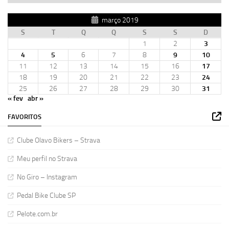
março 2019
S
T
Q
Q
S
S
D
1
2
3
4
5
6
7
8
9
10
11
12
13
14
15
16
17
18
19
20
21
22
23
24
25
26
27
28
29
30
31
« fev
abr »
FAVORITOS
Clube Olavo Bikers – Strava
Meu perfil no Strava
No Giro – Instagram
Pedal Bike Clube SP
Pelote.com.br