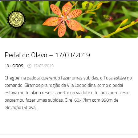
Skip
to
content
Pedal do Olavo – 17/03/2019
19
/
GIROS
17/03/2019
Cheguei na padoca querendo fazer umas subidas, o Tuca estava no
comando. Giramos pra região da Vila Leopoldina, como o pedal
estava muito plano resolvi abortar no viaduto e fui pras perdizes e
pacaembu fazer umas subidas. Girei 60,47km com 990m de
elevação (Strava).