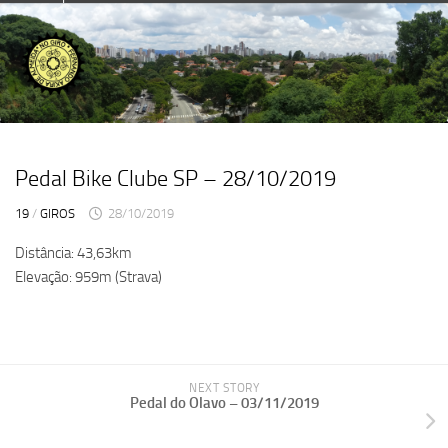
Skip
to
content
Pedal Bike Clube SP – 28/10/2019
19
/
GIROS
28/10/2019
Distância: 43,63km
Elevação: 959m (Strava)
NEXT STORY
Pedal do Olavo – 03/11/2019