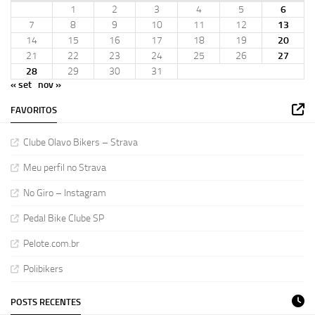
1
2
3
4
5
6
7
8
9
10
11
12
13
14
15
16
17
18
19
20
21
22
23
24
25
26
27
28
29
30
31
« set
nov »
FAVORITOS
Clube Olavo Bikers – Strava
Meu perfil no Strava
No Giro – Instagram
Pedal Bike Clube SP
Pelote.com.br
Polibikers
POSTS RECENTES