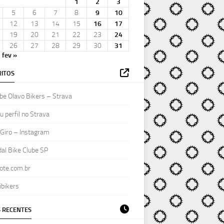
1
2
3
5
6
7
8
9
10
12
13
14
15
16
17
19
20
21
22
23
24
26
27
28
29
30
31
fev »
ITOS
be Olavo Bikers – Strava
 perfil no Strava
Giro – Instagram
al Bike Clube SP
ote.com.br
ibikers
 RECENTES