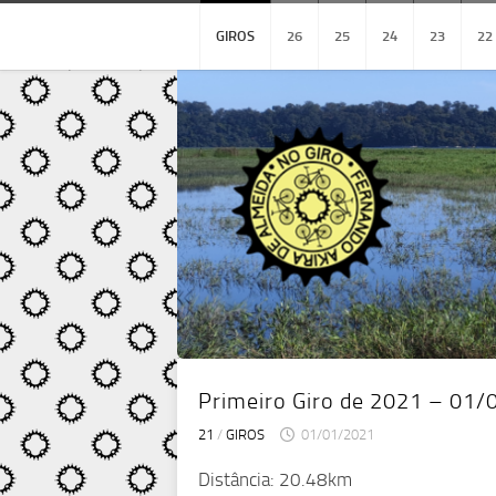
Skip
to
GIROS
26
25
24
23
22
content
Primeiro Giro de 2021 – 01
21
/
GIROS
01/01/2021
Distância: 20.48km