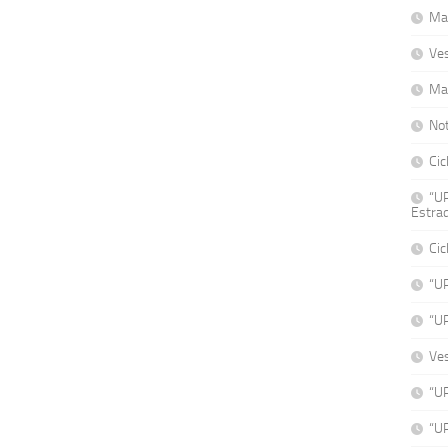
Mat
Ve
Ma
No
Cic
“UP
Estrad
Cic
“U
“U
Ve
“UP
“UP