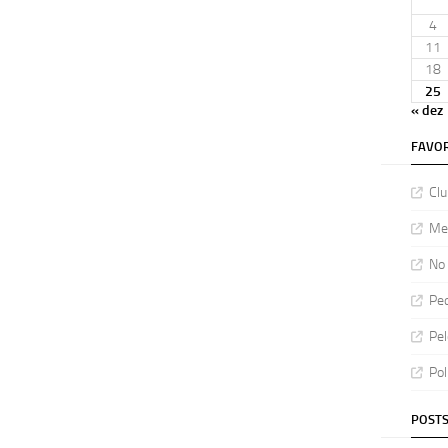
4
11
18
25
« dez
FAVOR
Clu
Meu
No 
Ped
Pel
Pol
POSTS