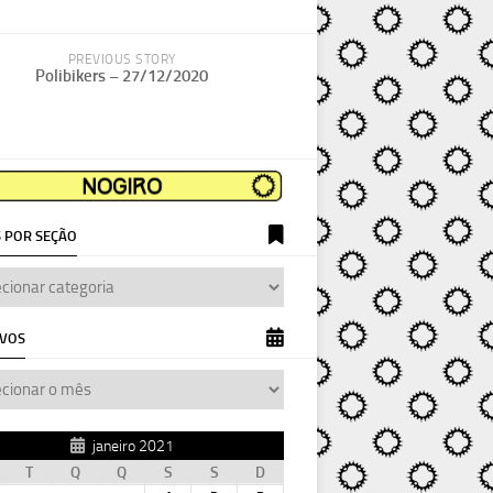
PREVIOUS STORY
Polibikers – 27/12/2020
 POR SEÇÃO
IVOS
janeiro 2021
T
Q
Q
S
S
D