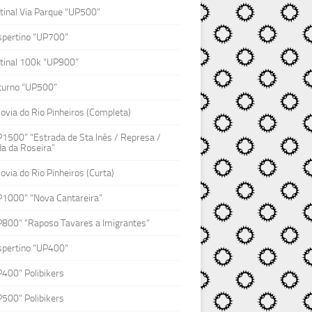
inal Via Parque “UP500”
spertino “UP700”
tinal 100k “UP900”
turno “UP500”
lovia do Rio Pinheiros (Completa)
1500” “Estrada de Sta Inês / Represa /
a da Roseira”
lovia do Rio Pinheiros (Curta)
P1000” “Nova Cantareira”
P800” “Raposo Tavares a Imigrantes”
spertino “UP400”
400” Polibikers
500” Polibikers