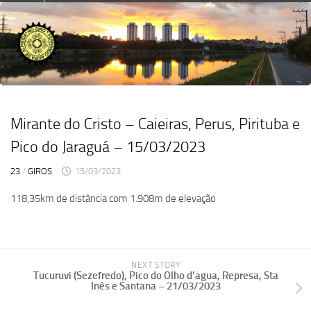
Skip
to
content
Mirante do Cristo – Caieiras, Perus, Pirituba e
Pico do Jaraguá – 15/03/2023
23
/
GIROS
15/03/2023
118,35km de distância com 1.908m de elevação
NEXT STORY
Tucuruvi (Sezefredo), Pico do Olho d’agua, Represa, Sta
Inês e Santana – 21/03/2023