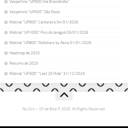
Vespertino “UP500 Vila Brasilândia”
Vespertino “UP500” São Paulo
Matinal “UP900” Cantareira 04/01/2026
Matinal “UP1000” Pico do Jaraguá 03/01/2026
Matinal “UP800” Polibikers by Akira 01/01/2026
Heatmap de 2025
Resumo de 2025
Matinal “UP300” “Last 25 Ride” 31/12/2025
No Giro – SP de Bike © 2026. All Rights Reserved.