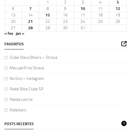
1
2
3
4
5
6
7
8
9
10
11
12
13
14
15
16
17
18
19
20
21
22
23
24
25
26
27
28
29
30
31
« fev
jan »
FAVORITOS
Clube Olavo Bikers – Strava
Meu perfil no Strava
No Giro – Instagram
Pedal Bike Clube SP
Pelote.com.br
Polibikers
POSTS RECENTES