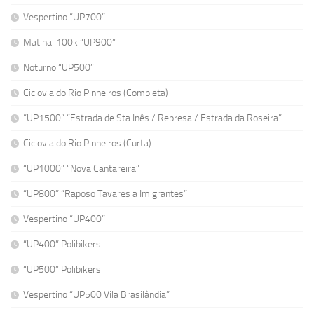
Vespertino “UP700”
Matinal 100k “UP900”
Noturno “UP500”
Ciclovia do Rio Pinheiros (Completa)
“UP1500” “Estrada de Sta Inês / Represa / Estrada da Roseira”
Ciclovia do Rio Pinheiros (Curta)
“UP1000” “Nova Cantareira”
“UP800” “Raposo Tavares a Imigrantes”
Vespertino “UP400”
“UP400” Polibikers
“UP500” Polibikers
Vespertino “UP500 Vila Brasilândia”