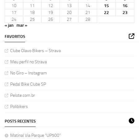
10
11
12
13
14
15
16
17
18
19
20
21
22
23
24
25
26
27
28
« jan
mar »
FAVORITOS
Clube Olavo Bikers – Strava
Meu perfil no Strava
No Giro – Instagram
Pedal Bike Clube SP
Pelote.com.br
Polibikers
POSTS RECENTES
Matinal Via Parque “UP500”