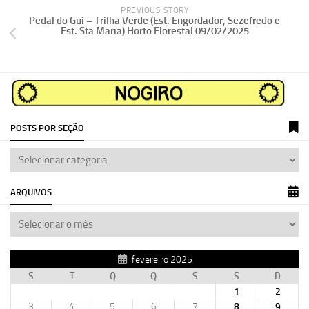
PREVIOUS STORY
Pedal do Gui – Trilha Verde (Est. Engordador, Sezefredo e
Est. Sta Maria) Horto Florestal 09/02/2025
POSTS POR SEÇÃO
ARQUIVOS
fevereiro 2025
S
T
Q
Q
S
S
D
1
2
3
4
5
6
7
8
9