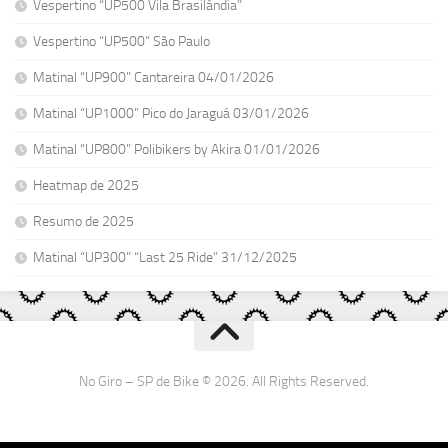
Vespertino “UP500 Vila Brasilândia”
Vespertino “UP500” São Paulo
Matinal “UP900” Cantareira 04/01/2026
Matinal “UP1000” Pico do Jaraguá 03/01/2026
Matinal “UP800” Polibikers by Akira 01/01/2026
Heatmap de 2025
Resumo de 2025
Matinal “UP300” “Last 25 Ride” 31/12/2025
No Giro – SP de Bike © 2026. All Rights Reserved.