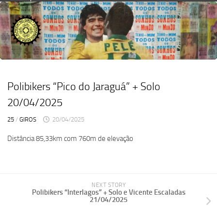
Skip
to
content
Polibikers “Pico do Jaraguá” + Solo
20/04/2025
25
/
GIROS
20/04/2025
Distância 85,33km com 760m de elevação
NEXT STORY
Polibikers “Interlagos” + Solo e Vicente Escaladas
21/04/2025