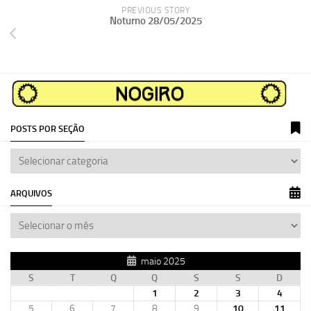
PREVIOUS STORY
Noturno 28/05/2025
POSTS POR SEÇÃO
ARQUIVOS
maio 2025
S
T
Q
Q
S
S
D
1
2
3
4
5
6
7
8
9
10
11