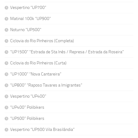
Vespertino “UP700”
Matinal 100k “UP900”
Noturno “UP500”
Ciclovia do Rio Pinheiros (Completa)
“UP1500” “Estrada de Sta Inês / Represa / Estrada da Roseira”
Ciclovia do Rio Pinheiros (Curta)
“UP1000” “Nova Cantareira”
“UP800” “Raposo Tavares a Imigrantes”
Vespertino “UP400”
“UP400” Polibikers
“UP500” Polibikers
Vespertino “UP500 Vila Brasilândia”