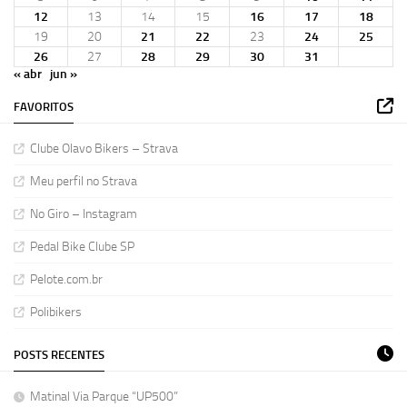
12
13
14
15
16
17
18
19
20
21
22
23
24
25
26
27
28
29
30
31
« abr
jun »
FAVORITOS
Clube Olavo Bikers – Strava
Meu perfil no Strava
No Giro – Instagram
Pedal Bike Clube SP
Pelote.com.br
Polibikers
POSTS RECENTES
Matinal Via Parque “UP500”