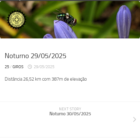
Skip
to
content
Noturno 29/05/2025
25
/
GIROS
29/05/2025
Distância 26,52 km com 387m de elevação
NEXT STORY
Noturno 30/05/2025