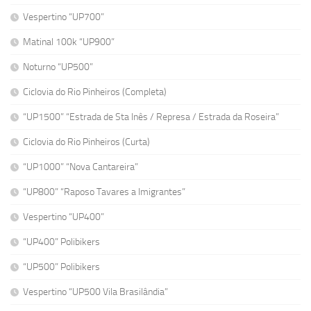
Vespertino “UP700”
Matinal 100k “UP900”
Noturno “UP500”
Ciclovia do Rio Pinheiros (Completa)
“UP1500” “Estrada de Sta Inês / Represa / Estrada da Roseira”
Ciclovia do Rio Pinheiros (Curta)
“UP1000” “Nova Cantareira”
“UP800” “Raposo Tavares a Imigrantes”
Vespertino “UP400”
“UP400” Polibikers
“UP500” Polibikers
Vespertino “UP500 Vila Brasilândia”