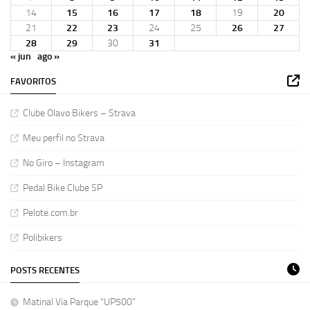
14
15
16
17
18
19
20
21
22
23
24
25
26
27
28
29
30
31
« jun
ago »
FAVORITOS
Clube Olavo Bikers – Strava
Meu perfil no Strava
No Giro – Instagram
Pedal Bike Clube SP
Pelote.com.br
Polibikers
POSTS RECENTES
Matinal Via Parque “UP500”