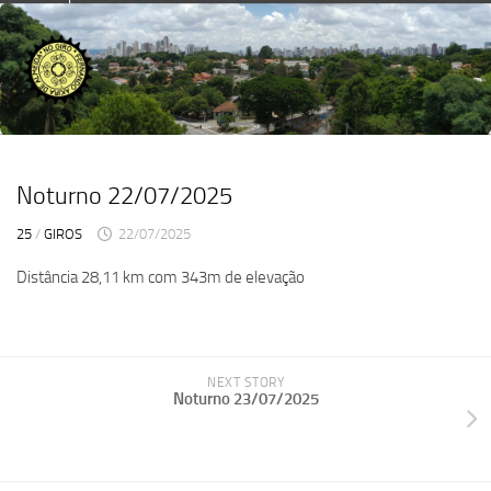
Skip
to
content
Noturno 22/07/2025
25
/
GIROS
22/07/2025
Distância 28,11 km com 343m de elevação
NEXT STORY
Noturno 23/07/2025