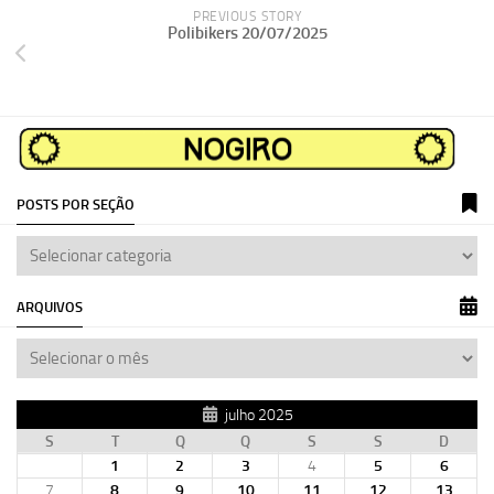
PREVIOUS STORY
Polibikers 20/07/2025
POSTS POR SEÇÃO
ARQUIVOS
julho 2025
S
T
Q
Q
S
S
D
1
2
3
4
5
6
7
8
9
10
11
12
13