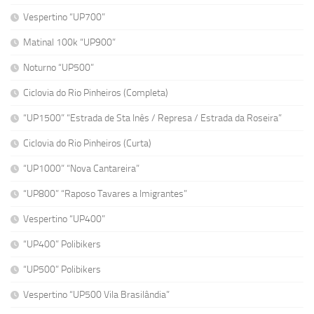
Vespertino “UP700”
Matinal 100k “UP900”
Noturno “UP500”
Ciclovia do Rio Pinheiros (Completa)
“UP1500” “Estrada de Sta Inês / Represa / Estrada da Roseira”
Ciclovia do Rio Pinheiros (Curta)
“UP1000” “Nova Cantareira”
“UP800” “Raposo Tavares a Imigrantes”
Vespertino “UP400”
“UP400” Polibikers
“UP500” Polibikers
Vespertino “UP500 Vila Brasilândia”