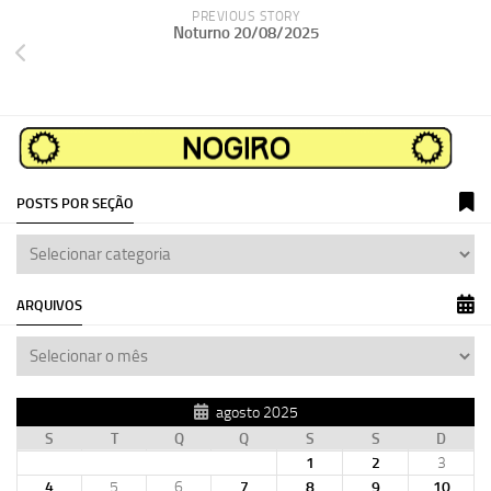
PREVIOUS STORY
Noturno 20/08/2025
POSTS POR SEÇÃO
ARQUIVOS
agosto 2025
S
T
Q
Q
S
S
D
1
2
3
4
5
6
7
8
9
10