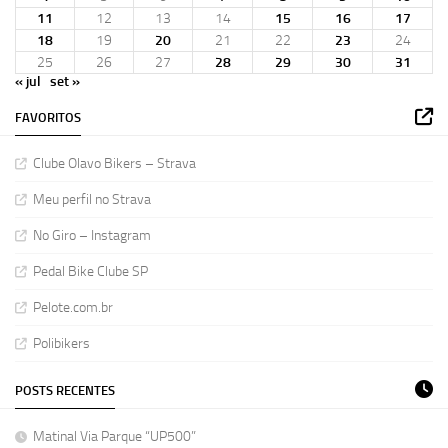
11
12
13
14
15
16
17
18
19
20
21
22
23
24
25
26
27
28
29
30
31
« jul
set »
FAVORITOS
Clube Olavo Bikers – Strava
Meu perfil no Strava
No Giro – Instagram
Pedal Bike Clube SP
Pelote.com.br
Polibikers
POSTS RECENTES
Matinal Via Parque “UP500”