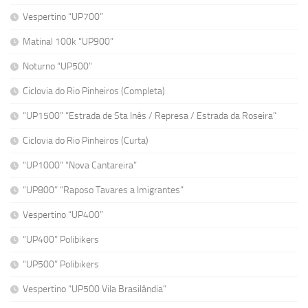
Vespertino “UP700”
Matinal 100k “UP900”
Noturno “UP500”
Ciclovia do Rio Pinheiros (Completa)
“UP1500” “Estrada de Sta Inês / Represa / Estrada da Roseira”
Ciclovia do Rio Pinheiros (Curta)
“UP1000” “Nova Cantareira”
“UP800” “Raposo Tavares a Imigrantes”
Vespertino “UP400”
“UP400” Polibikers
“UP500” Polibikers
Vespertino “UP500 Vila Brasilândia”