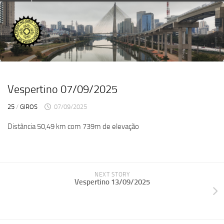
Skip
to
content
Vespertino 07/09/2025
25
/
GIROS
07/09/2025
Distância 50,49 km com 739m de elevação
NEXT STORY
Vespertino 13/09/2025