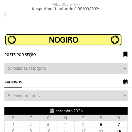
PREVIOUS STORY
Vespertino “Cantareira” 06/09/2025
POSTS POR SEÇÃO
ARQUIVOS
setembro 2025
S
T
Q
Q
S
S
D
1
2
3
4
5
6
7
8
9
10
11
12
13
14