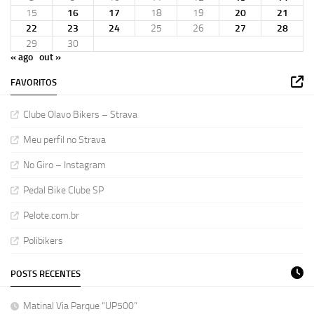
15
16
17
18
19
20
21
22
23
24
25
26
27
28
29
30
« ago
out »
FAVORITOS
Clube Olavo Bikers – Strava
Meu perfil no Strava
No Giro – Instagram
Pedal Bike Clube SP
Pelote.com.br
Polibikers
POSTS RECENTES
Matinal Via Parque “UP500”