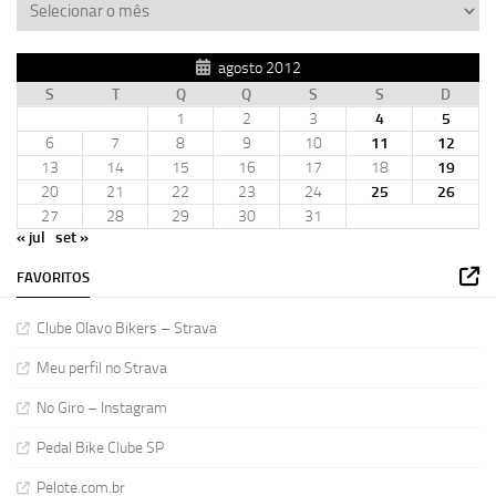
agosto 2012
S
T
Q
Q
S
S
D
1
2
3
4
5
6
7
8
9
10
11
12
13
14
15
16
17
18
19
20
21
22
23
24
25
26
27
28
29
30
31
« jul
set »
FAVORITOS
Clube Olavo Bikers – Strava
Meu perfil no Strava
No Giro – Instagram
Pedal Bike Clube SP
Pelote.com.br