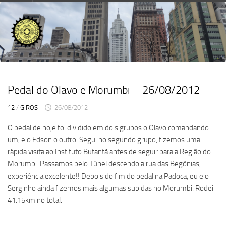
Skip
to
content
Pedal do Olavo e Morumbi – 26/08/2012
12
/
GIROS
26/08/2012
O pedal de hoje foi dividido em dois grupos o Olavo comandando
um, e o Edson o outro. Segui no segundo grupo, fizemos uma
rápida visita ao Instituto Butantã antes de seguir para a Região do
Morumbi. Passamos pelo Túnel descendo a rua das Begônias,
experiência excelente!! Depois do fim do pedal na Padoca, eu e o
Serginho ainda fizemos mais algumas subidas no Morumbi. Rodei
41.15km no total.