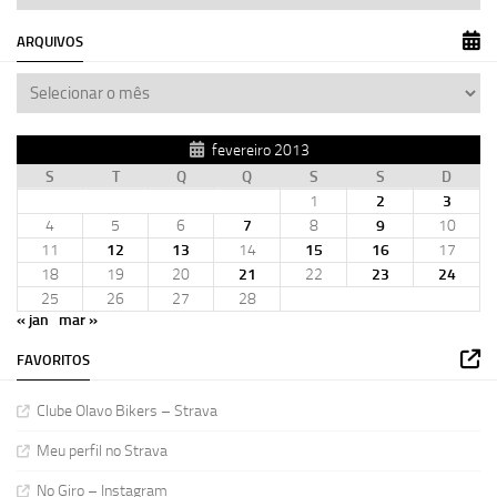
ARQUIVOS
fevereiro 2013
S
T
Q
Q
S
S
D
1
2
3
4
5
6
7
8
9
10
11
12
13
14
15
16
17
18
19
20
21
22
23
24
25
26
27
28
« jan
mar »
FAVORITOS
Clube Olavo Bikers – Strava
Meu perfil no Strava
No Giro – Instagram