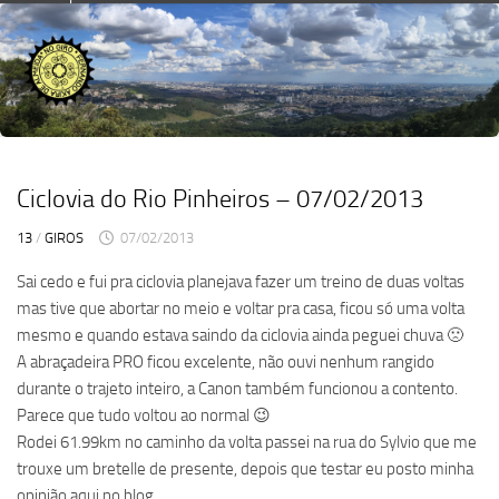
Skip
to
content
Ciclovia do Rio Pinheiros – 07/02/2013
13
/
GIROS
07/02/2013
Sai cedo e fui pra ciclovia planejava fazer um treino de duas voltas
mas tive que abortar no meio e voltar pra casa, ficou só uma volta
mesmo e quando estava saindo da ciclovia ainda peguei chuva 🙁
A abraçadeira PRO ficou excelente, não ouvi nenhum rangido
durante o trajeto inteiro, a Canon também funcionou a contento.
Parece que tudo voltou ao normal 😉
Rodei 61.99km no caminho da volta passei na rua do Sylvio que me
trouxe um bretelle de presente, depois que testar eu posto minha
opinião aqui no blog.