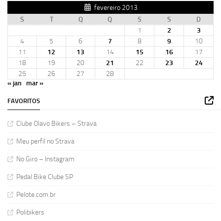
fevereiro 2013
S
T
Q
Q
S
S
D
1
2
3
4
5
6
7
8
9
10
11
12
13
14
15
16
17
18
19
20
21
22
23
24
25
26
27
28
« jan
mar »
FAVORITOS
Clube Olavo Bikers – Strava
Meu perfil no Strava
No Giro – Instagram
Pedal Bike Clube SP
Pelote.com.br
Polibikers