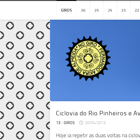
Skip
to
GIROS
26
25
24
23
22
content
Ciclovia do Rio Pinheiros e 
13
/
GIROS
20/04/2013
Hoje ia repetir as duas voltas na cic