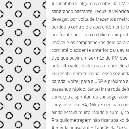
Jurubatuba vi algumas motos da PM e v
sangrando bastante, reduzi a velocid
devagar, por volta de trezentos metro
perdeu o controle e aparentemente tra
pra frente por cima da bike e cair pra
imóvel e os companheiros dele parara
corri até o acidente anterior para avis
tive que ouvir um sermão do PM que 
pela alta velocidade, mas no fim eles f
Eu resolvi nem terminar essa segund
parada. Voltei para a USP e próximo a
passando rápido, tentei ir na roda de
começou a sprintar, eu consegui aco
chegamos em 54,06km/h eu não conseg
ainda estava muito rápido e sumiu, 
Pra quilometragem não ficar abaixo dos
Almeida quase até o Taboão da Serra. 