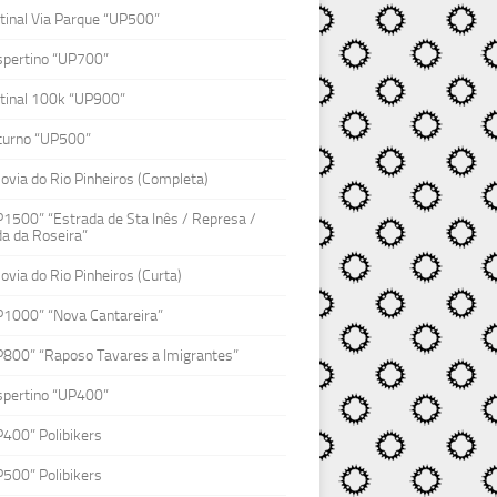
inal Via Parque “UP500”
spertino “UP700”
tinal 100k “UP900”
turno “UP500”
lovia do Rio Pinheiros (Completa)
1500” “Estrada de Sta Inês / Represa /
a da Roseira”
lovia do Rio Pinheiros (Curta)
P1000” “Nova Cantareira”
P800” “Raposo Tavares a Imigrantes”
spertino “UP400”
400” Polibikers
500” Polibikers