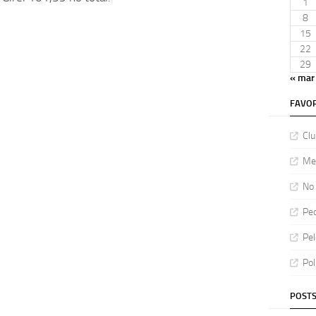
1
8
15
22
29
« mar
FAVOR
Clu
Meu
No 
Ped
Pel
Pol
POSTS