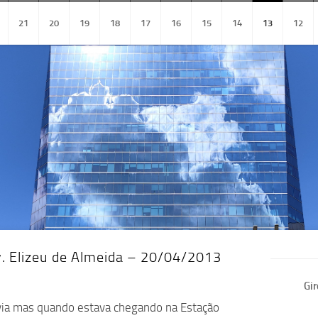
21
20
19
18
17
16
15
14
13
12
Av. Elizeu de Almeida – 20/04/2013
Gir
lovia mas quando estava chegando na Estação