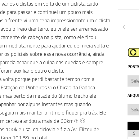
ários ciclistas em volta de um ciclista caido
ade para passar e continuei um pouco mais
s a frente vi uma cena impressionante um ciclista
vou o freio dianteiro, eu vi ele ser arremessado
ticamente de cabeça na pista, como ele ficou
m imediatamente para ajudar eu dei meia volta e
ar os policiais sobre essa nova ocorrência, ainda
parecia achar que a culpa das quedas e sempre
POSTS
oram auxiliar o outro ciclista.
a volta porque perdi bastante tempo com a
 Estação de Pinheiros vi o Chicão da Padoca
le mas perto da metade do último trecho ele
ARQU
mpanhar por alguns instantes mas quando
uia mais manter o ritmo e fiquei pra trás. Ele
com certeza andou a mais de 60km/h 🙂
 100k eu sai da ciclovia e fiz a Av. Elizeu de
S
Girei 101,59 no total.