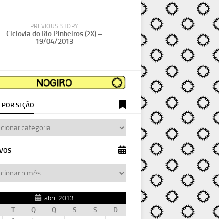
PREVIOUS STORY
Ciclovia do Rio Pinheiros (2X) –
19/04/2013
 POR SEÇÃO
IVOS
abril 2013
T
Q
Q
S
S
D