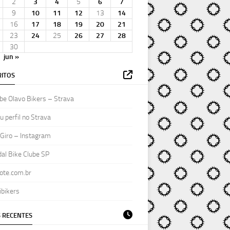
2
3
4
5
6
7
9
10
11
12
13
14
16
17
18
19
20
21
23
24
25
26
27
28
30
jun »
ITOS
be Olavo Bikers – Strava
 perfil no Strava
Giro – Instagram
al Bike Clube SP
ote.com.br
ibikers
 RECENTES