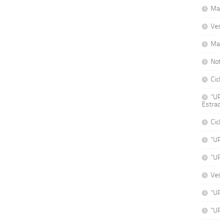
Mat
Ve
Ma
No
Cic
“UP
Estrad
Cic
“U
“U
Ve
“UP
“UP