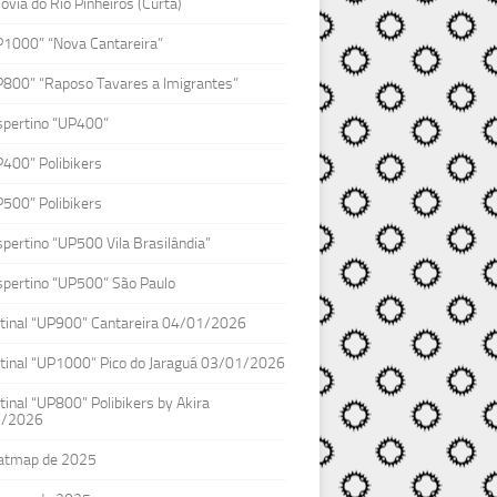
lovia do Rio Pinheiros (Curta)
P1000” “Nova Cantareira”
P800” “Raposo Tavares a Imigrantes”
spertino “UP400”
400” Polibikers
500” Polibikers
pertino “UP500 Vila Brasilândia”
pertino “UP500” São Paulo
tinal “UP900” Cantareira 04/01/2026
tinal “UP1000” Pico do Jaraguá 03/01/2026
inal “UP800” Polibikers by Akira
1/2026
atmap de 2025