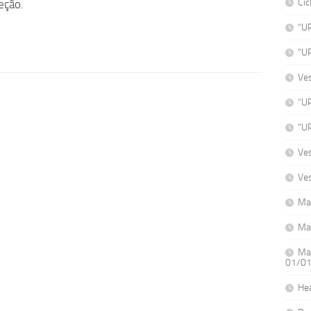
Cic
eção.
“U
“U
Ve
“UP
“UP
Ves
Ves
Ma
Ma
Mat
01/0
He