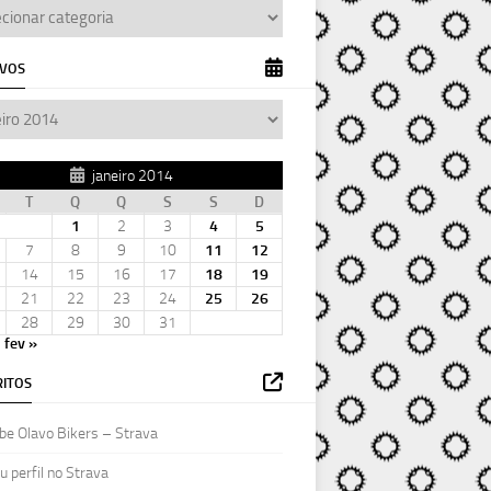
IVOS
janeiro 2014
T
Q
Q
S
S
D
1
2
3
4
5
7
8
9
10
11
12
14
15
16
17
18
19
21
22
23
24
25
26
28
29
30
31
fev »
ITOS
be Olavo Bikers – Strava
 perfil no Strava