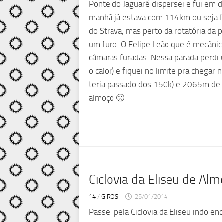
Ponte do Jaguaré dispersei e fui em 
manhã já estava com 114km ou seja f
do Strava, mas perto da rotatória da 
um furo. O Felipe Leão que é mecâni
câmaras furadas. Nessa parada perdi
o calor) e fiquei no limite pra chega
teria passado dos 150k) e 2065m de e
almoço 🙁
Ciclovia da Eliseu de A
14
/
GIROS
25/01/2014
Passei pela Ciclovia da Eliseu indo e