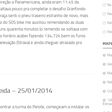
direção a Panamericana, ainda eram 11:45 da
No 
altava pouco pra completar o desafio Granfondo
Ped
praça senti o pneu traseiro estranho de novo, mais
co do SOS bike me auxiliou remendando as duas
Pel
 uns quarenta minutos (o remendo se soltava com
Pol
r no horário acabei fazendo 134,72k (sem os furos
levação (Strava) e ainda cheguei atrasado pro
POSTS
Mat
Ve
Ma
No
lmeida – 25/01/2014
Cic
“UP
Estrad
ncontrar a turma do Pelote, começaram a instalar os