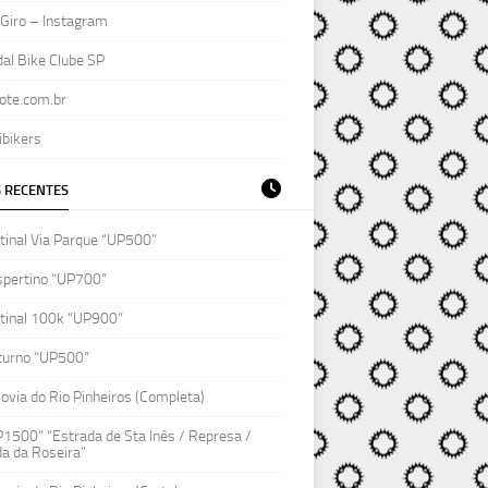
Giro – Instagram
al Bike Clube SP
ote.com.br
ibikers
 RECENTES
inal Via Parque “UP500”
spertino “UP700”
tinal 100k “UP900”
turno “UP500”
lovia do Rio Pinheiros (Completa)
1500” “Estrada de Sta Inês / Represa /
a da Roseira”