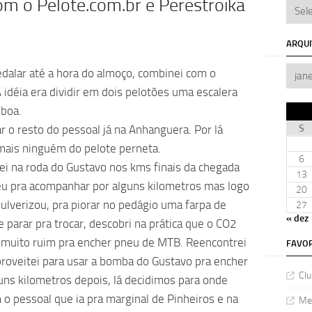
m o Pelote.com.br e Perestroika
ARQU
edalar até a hora do almoço, combinei com o
idéia era dividir em dois pelotões uma escalera
 boa.
 o resto do pessoal já na Anhanguera. Por lá
S
mais ninguém do pelote perneta.
6
uei na roda do Gustavo nos kms finais da chegada
13
eu pra acompanhar por alguns kilometros mas logo
20
lverizou, pra piorar no pedágio uma farpa de
27
« dez
parar pra trocar, descobri na prática que o CO2
é muito ruim pra encher pneu de MTB. Reencontrei
FAVOR
proveitei para usar a bomba do Gustavo pra encher
Clu
uns kilometros depois, lá decidimos para onde
m o pessoal que ia pra marginal de Pinheiros e na
Meu