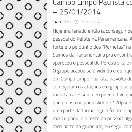
Campo Limpo Paulista co
– 25/01/2014
14
/
GIROS
25/01/2014
Hoje era feriado então ia conseguir p
pessoal do Pelote na Panamericana. A 
forte e o pelotinho dos “Pernetas” na
Saimos da Panamericana pra encontrar
apareceu o pessoal do Perestroika e 
O grupo acabou se dividindo e eu fiq
em Campo Limpo Paulista, na volta d
começaram os ataques e o grupo se pu
metal atravessou meu pneu e tive que 
que eu uso no pneu slick de 120psi 
uma parte da turma logo a frente e a
mais o pneu, e o resto do pessoal alg
cada parte do grupo iria, eu segui co