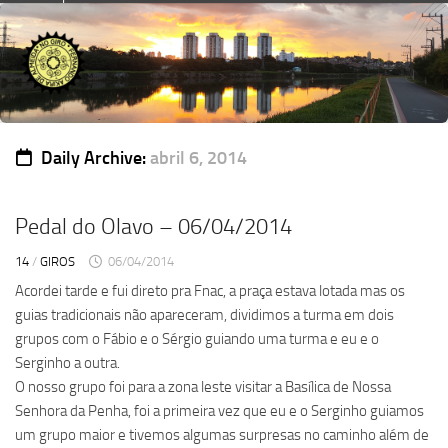
Skip
to
content
Daily Archive:
abril 6, 2014
Pedal do Olavo – 06/04/2014
14
/
GIROS
06/04/2014
Acordei tarde e fui direto pra Fnac, a praça estava lotada mas os
guias tradicionais não apareceram, dividimos a turma em dois
grupos com o Fábio e o Sérgio guiando uma turma e eu e o
Serginho a outra.
O nosso grupo foi para a zona leste visitar a Basílica de Nossa
Senhora da Penha, foi a primeira vez que eu e o Serginho guiamos
um grupo maior e tivemos algumas surpresas no caminho além de