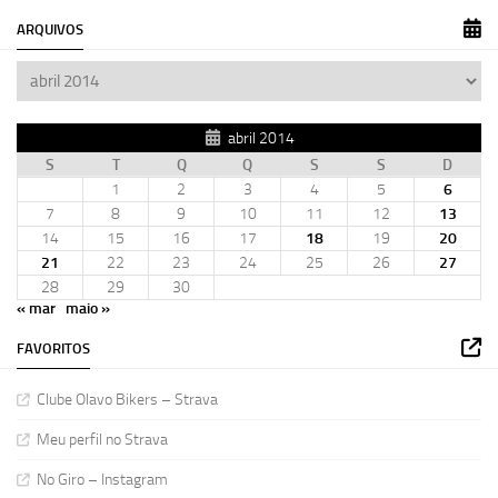
ARQUIVOS
abril 2014
S
T
Q
Q
S
S
D
1
2
3
4
5
6
7
8
9
10
11
12
13
14
15
16
17
18
19
20
21
22
23
24
25
26
27
28
29
30
« mar
maio »
FAVORITOS
Clube Olavo Bikers – Strava
Meu perfil no Strava
No Giro – Instagram