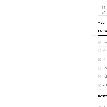
4
11
18
25
« abr
FAVOR
Clu
Meu
No 
Ped
Pel
Pol
POSTS