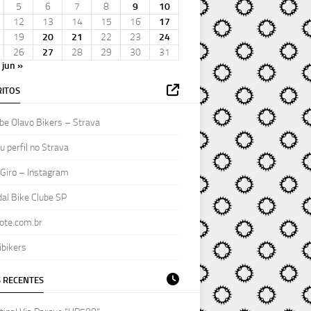
5
6
7
8
9
10
12
13
14
15
16
17
19
20
21
22
23
24
26
27
28
29
30
31
jun »
ITOS
be Olavo Bikers – Strava
 perfil no Strava
Giro – Instagram
al Bike Clube SP
ote.com.br
ibikers
 RECENTES