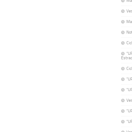
Mat
Ve
Ma
No
Cic
“UP
Estrad
Cic
“U
“U
Ve
“UP
“UP