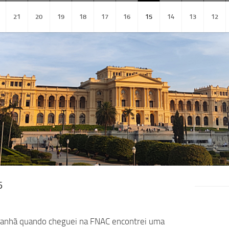
21
20
19
18
17
16
15
14
13
12
5
manhã quando cheguei na FNAC encontrei uma