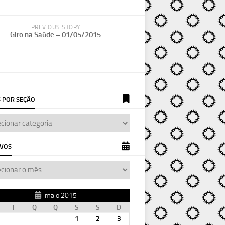
PREVIOUS STORY
Giro na Saúde – 01/05/2015
 POR SEÇÃO
IVOS
maio 2015
T
Q
Q
S
S
D
1
2
3