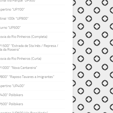
inal Via Parque “UP500”
spertino “UP700”
tinal 100k “UP900”
turno “UP500”
lovia do Rio Pinheiros (Completa)
1500” “Estrada de Sta Inês / Represa /
a da Roseira”
lovia do Rio Pinheiros (Curta)
P1000” “Nova Cantareira”
P800” “Raposo Tavares a Imigrantes”
spertino “UP400”
400” Polibikers
500” Polibikers