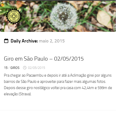
Skip
to
content
Daily Archive:
maio 2, 2015
Giro em São Paulo – 02/05/2015
15
/
GIROS
02/05/2015
Pra chegar ao Pacaembu e depois ir até a Aclimação girei por alguns
bairros de São Paulo e aproveitei para fazer mais algumas fotos.
Depois desse giro nostálgico voltei pra casa com 42,4km e 599m de
elevação (Strava).