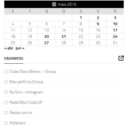
maio 2015
S
T
Q
Q
S
S
D
1
2
3
4
5
6
7
8
9
10
11
12
13
14
15
16
17
18
19
20
21
22
23
24
25
26
27
28
29
30
31
« abr
jun »
FAVORITOS
Clube Olavo Bikers – Strava
Meu perfil no Strava
No Giro – Instagram
Pedal Bike Clube SP
Pelote.com.br
Polibikers