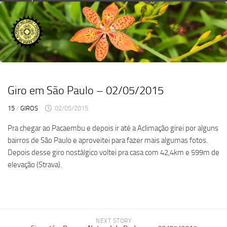
Skip
to
content
Giro em São Paulo – 02/05/2015
15
/
GIROS
02/05/2015
Pra chegar ao Pacaembu e depois ir até a Aclimação girei por alguns
bairros de São Paulo e aproveitei para fazer mais algumas fotos.
Depois desse giro nostálgico voltei pra casa com 42,4km e 599m de
elevação (Strava).
NEXT STORY