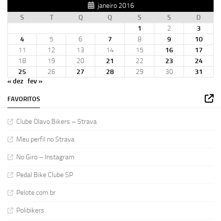
janeiro 2016
S
T
Q
Q
S
S
D
1
2
3
4
5
6
7
8
9
10
11
12
13
14
15
16
17
18
19
20
21
22
23
24
25
26
27
28
29
30
31
« dez
fev »
FAVORITOS
Clube Olavo Bikers – Strava
Meu perfil no Strava
No Giro – Instagram
Pedal Bike Clube SP
Pelote.com.br
Polibikers