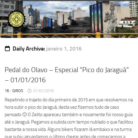
Skip
to
content
Daily Archive:
janeiro 1, 2016
Pedal do Olavo – Especial “Pico do Jaraguá”
– 01/01/2016
16
/
GIROS
01/01/2016
Repetindo o trajeto do dia primeiro de 2015 em que resolvemos na
hora subir o pico do Jaraguá, desta vez fizemos tudo de caso
pensado 🙂 O Zelito apareceu também e novamente foi nosso guia
até o Jaraguá. Pegamos a subida com tempo nublado o que facilitou
bastante a nossa vida. Alguns bikers ficaram lá embaixo e na turma
que subiu aguardamos o último chegar antes de começarmos a