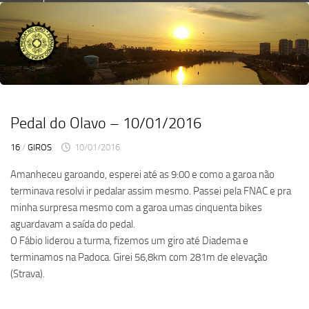
Skip
to
content
Pedal do Olavo – 10/01/2016
16
/
GIROS
10/01/2016
Amanheceu garoando, esperei até as 9:00 e como a garoa não
terminava resolvi ir pedalar assim mesmo. Passei pela FNAC e pra
minha surpresa mesmo com a garoa umas cinquenta bikes
aguardavam a saída do pedal.
O Fábio liderou a turma, fizemos um giro até Diadema e
terminamos na Padoca. Girei 56,8km com 281m de elevação
(Strava).