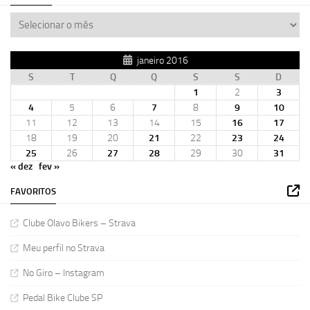
janeiro 2016
S
T
Q
Q
S
S
D
1
2
3
4
5
6
7
8
9
10
11
12
13
14
15
16
17
18
19
20
21
22
23
24
25
26
27
28
29
30
31
« dez
fev »
FAVORITOS
Clube Olavo Bikers – Strava
Meu perfil no Strava
No Giro – Instagram
Pedal Bike Clube SP